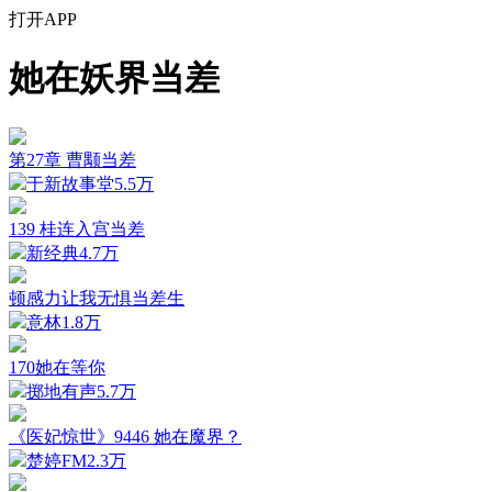
打开APP
她在妖界当差
第27章 曹颙当差
于新故事堂
5.5万
139 桂连入宫当差
新经典
4.7万
顿感力让我无惧当差生
意林
1.8万
170她在等你
掷地有声
5.7万
《医妃惊世》9446 她在魔界？
楚婷FM
2.3万