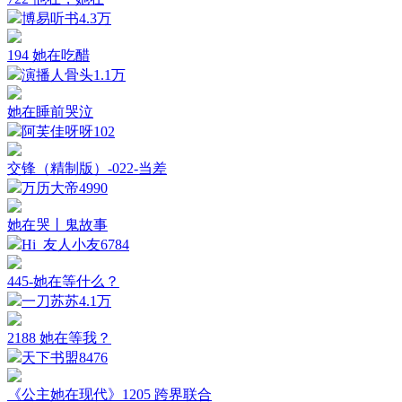
博易听书
4.3万
194 她在吃醋
演播人骨头
1.1万
她在睡前哭泣
阿芙佳呀呀
102
交锋（精制版）-022-当差
万历大帝
4990
她在哭丨鬼故事
Hi_友人小友
6784
445-她在等什么？
一刀苏苏
4.1万
2188 她在等我？
天下书盟
8476
《公主她在现代》1205 跨界联合