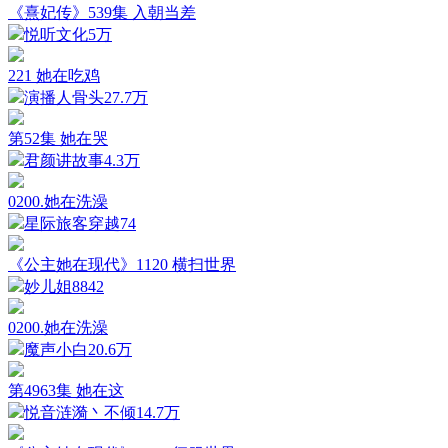
《熹妃传》539集 入朝当差
悦听文化
5万
221 她在吃鸡
演播人骨头
27.7万
第52集 她在哭
君颜讲故事
4.3万
0200.她在洗澡
星际旅客穿越
74
《公主她在现代》1120 横扫世界
妙儿姐
8842
0200.她在洗澡
魔声小白
20.6万
第4963集 她在这
悦音涟漪丶不倾
14.7万