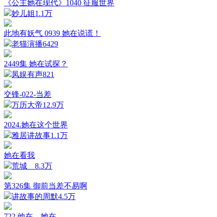
《公主她在现代》1040 征服世界
妙儿姐
1.1万
此地有妖气 0939 她在说谎！
老猫演播
6429
2449集 她在试探？
凤娱有声
821
交锋-022-当差
万历大帝
12.9万
2024.她在这个世界
雅居讲故事
1.1万
她在看我
荒城__
8.3万
第326集 御前当差不易啊
讲故事的周默
4.5万
722 他在，她在