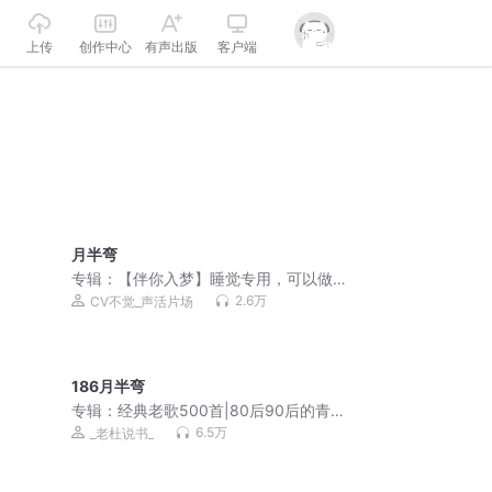
上传
创作中心
有声出版
客户端
月半弯
专辑：
【伴你入梦】睡觉专用，可以做
个好梦
2.6万
CV不觉_声活片场
186月半弯
专辑：
经典老歌500首|80后90后的青春
回忆
6.5万
_老杜说书_