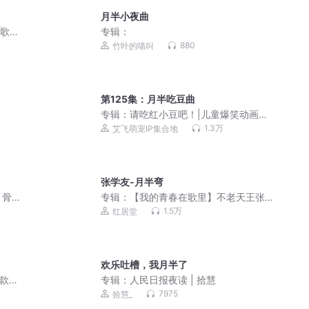
月半小夜曲
的歌曲
专辑：
880
竹叶的喵叫
第125集：月半吃豆曲
专辑：
请吃红小豆吧！|儿童爆笑动画故
事
1.3万
艾飞萌宠IP集合地
张学友-月半弯
丨骨
专辑：
【我的青春在歌里】不老天王张
学友经典歌曲
1.5万
红居堂
欢乐吐槽，我月半了
爆款新
专辑：
人民日报夜读 | 拾慧
7975
拾慧_