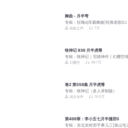
舞曲 - 月半弯
专辑：
狂嗨dj车载舞曲|经典老歌DJ
7万
咏航之声
牧神记 836 月半虎尊
专辑：
牧神记｜宅猪神作丨幻樱空
精品多人有声剧
48.7万
幻樱空
卷2 第558集 月半虎尊
专辑：
牧神记（多人录制版）
19.3万
阅文有声
第499章：李小五七月半撞邪5
专辑：
东北农村邪乎事儿三|靠山屯