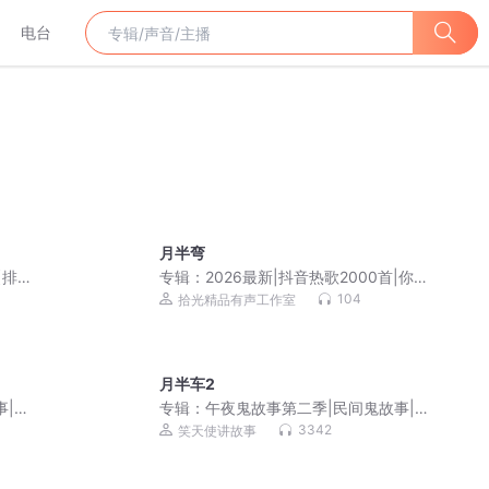
电台
月半弯
【排
专辑：
2026最新|抖音热歌2000首|你想
听的这都有
104
拾光精品有声工作室
月半车2
事|恐
专辑：
午夜鬼故事第二季|民间鬼故事|恐
怖悬疑惊悚灵异怪谈
3342
笑天使讲故事