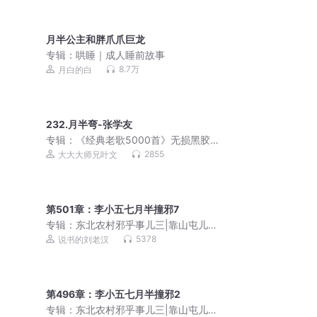
月半公主和胖爪爪巨龙
专辑：
哄睡｜成人睡前故事
8.7万
月白的白
232.月半弯-张学友
专辑：
《经典老歌5000首》无损黑胶品
质
2855
大大大师兄叶文
第501章：李小五七月半撞邪7
专辑：
东北农村邪乎事儿三|靠山屯儿那
些出马仙儿|灵异悬疑
5378
说书的刘老汉
第496章：李小五七月半撞邪2
专辑：
东北农村邪乎事儿三|靠山屯儿那