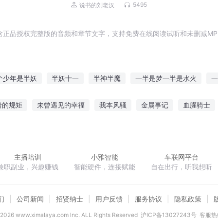
些出马仙儿|灵异悬疑
5495
说书的刘老汉
含正品授权完整版的音频和章节文字，支持免费在线阅读试听和未删减MP
个少年是半妖
半妖十一
半神半魔
一半是梦一半是水火
一
文明
半个人生
半人半仙
半神之神
妖花半落
冲天半
者的规矩
未曾遇见的幸福
我本风骚
金属事记
血腥骑士
日光
网游三国之大汉征程
时有万木春
命运之运气
嗜血双
主播培训
小雅智能
车联网平台
兼职副业，兴趣赚钱
智能硬件，连接赋能
自在出行，听我想听
们
公司新闻
招贤纳士
用户反馈
服务协议
隐私政策
2026
www.ximalaya.com lnc. ALL Rights Reserved
沪ICP备13027243号
客服热线