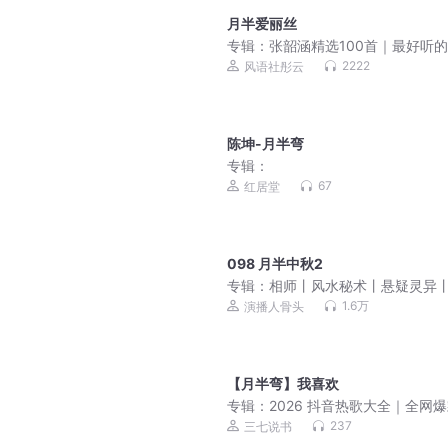
月半爱丽丝
专辑：
张韶涵精选100首｜最好听
｜超高清音质
2222
风语社彤云
陈坤-月半弯
专辑：
67
红居堂
098 月半中秋2
专辑：
相师丨风水秘术丨悬疑灵异
头演播丨多人
1.6万
演播人骨头
【月半弯】我喜欢
专辑：
2026 抖音热歌大全｜全网
歌 循环必听
237
三七说书