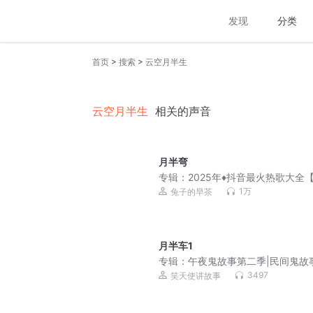
发现
分类
>
>
首页
搜索
云空月半生
云空月半生
相关的声音
月半弯
专辑：
2025年♦️抖音最火热歌大全
行榜】600首
1万
兔子的早茶
月半车1
专辑：
午夜鬼故事第二季|民间鬼故
怖悬疑惊悚灵异怪谈
3497
笑天使讲故事