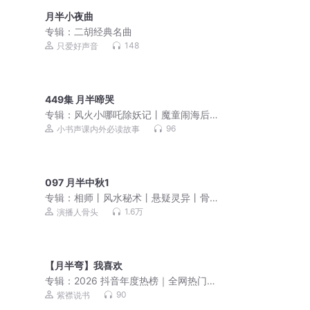
月半小夜曲
专辑：
二胡经典名曲
148
只爱好声音
449集 月半啼哭
专辑：
风火小哪吒除妖记丨魔童闹海后
续新篇章丨儿童神话故事
96
小书声课内外必读故事
097 月半中秋1
专辑：
相师丨风水秘术丨悬疑灵异丨骨
头演播丨多人
1.6万
演播人骨头
【月半弯】我喜欢
专辑：
2026 抖音年度热榜｜全网热门金
曲 潮流单曲合集
90
紫襟说书