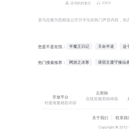
些出马仙儿|灵异悬疑
5303
说书的刘老汉
喜马拉雅为您精选云空月半生的热门声音内容，包
半魔王日记
天命半道
这
您是不是在找：
半世妖妃
一界半生
半神
网游之冰寒
请宿主遵守修仙
热门搜索推荐：
恋上半妖
似水年华不负卿
白无常与白
云剪辑
开放平台
在线音频剪辑神器
对接海量精彩内容
关于我们
联系我
Copyright © 2012-