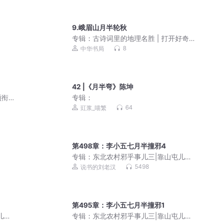
9.峨眉山月半轮秋
专辑：
古诗词里的地理名胜 | 打开好奇
心 一起长知识
8
中华书局
42 |《月半弯》陈坤
领衔
专辑：
64
豇浆_喵繁
第498章：李小五七月半撞邪4
专辑：
东北农村邪乎事儿三|靠山屯儿那
些出马仙儿|灵异悬疑
5498
说书的刘老汉
第495章：李小五七月半撞邪1
儿那
专辑：
东北农村邪乎事儿三|靠山屯儿那