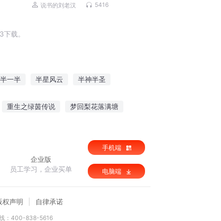
些出马仙儿|灵异悬疑
5416
说书的刘老汉
3下载。
半一半
半星风云
半神半圣
子
半魔魔主
花开半夏有你在
重生之绿茵传说
梦回梨花落满塘
刃
世家子的红楼生涯
手机端
企业版
员工学习，企业买单
电脑端
版权声明
自律承诺
：400-838-5616