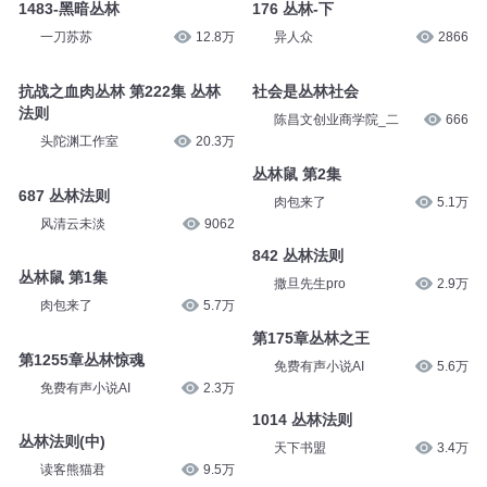
1483-黑暗丛林
176 丛林-下
一刀苏苏
12.8万
异人众
2866
抗战之血肉丛林 第222集 丛林
社会是丛林社会
法则
陈昌文创业商学院_二
666
头陀渊工作室
20.3万
丛林鼠 第2集
687 丛林法则
肉包来了
5.1万
风清云未淡
9062
842 丛林法则
丛林鼠 第1集
撒旦先生pro
2.9万
肉包来了
5.7万
第175章丛林之王
第1255章丛林惊魂
免费有声小说AI
5.6万
免费有声小说AI
2.3万
1014 丛林法则
丛林法则(中)
天下书盟
3.4万
读客熊猫君
9.5万