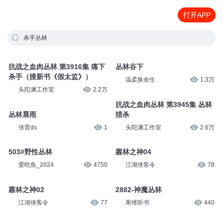
打开APP
杀手丛林
抗战之血肉丛林 第3916集 痛下
丛林谷下
杀手（搜新书《假太监》）
温柔换余生
1.3万
头陀渊工作室
2.2万
抗战之血肉丛林 第3945集 丛林
丛林晨雨
猎杀
张晋ds
1
头陀渊工作室
2.6万
503#野性丛林
叢林之神04
爱吃鱼_2024
4750
江湖侠客令
78
叢林之神02
2882-神魔丛林
江湖侠客令
77
果维听书
440