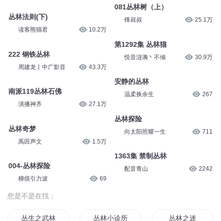
081丛林树（上）
丛林法则(下)
锋叔叔
25.1万
读客熊猫君
10.2万
第1292集 丛林猫
222 钢铁丛林
悦音涟漪丶不倾
30.9万
周建龙丨中广影音
43.3万
安静的丛林
南派119丛林石佛
温柔换余生
267
演播神齐
27.1万
丛林探险
丛林奇梦
向太阳照耀一生
711
禹田声文
1.5万
1363集 禁制丛林
004-丛林探险
配音青山
2242
梯痕引力波
69
您是不是在找：
丛生之武林奇情
丛林小诊所
丛林之迷