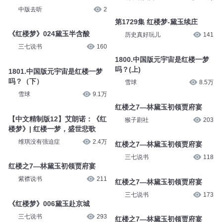
中版去听
2
第1729集 红楼梦-黛玉续庄
《红楼梦》024黛玉半含酸
历史真好玩儿
141
三七说书
160
1800.中国版元宇宙是红楼一梦
吗？(上)
1801.中国版元宇宙是红楼一梦
吗？（下）
雪球
8.5万
雪球
9.1万
红楼之7—林黛玉初领贾府宴
【中文精制版12】艾朗诺：《红
猴子剧社
203
楼梦》| 红楼一梦，盛世悲歌
维琪没有强迫症
2.4万
红楼之7—林黛玉初领贾府宴
三七说书
118
红楼之7—林黛玉初领贾府宴
紫襟说书
211
红楼之7—林黛玉初领贾府宴
三七说书
173
《红楼梦》006黛玉赴京城
三七说书
293
红楼之7—林黛玉初领贾府宴