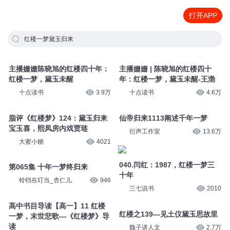
打开APP
红楼一梦黛玉归来
主播姗姗陈晓旭的红楼四十年：
主播姗姗 | 陈晓旭的红楼四十
红楼一梦，黛玉未醒
年：红楼一梦，黛玉未醒-王渤
十点读书
3.9万
十点读书
4.6万
脂评《红楼梦》124：黛玉归来
仙帝归来1113阐述千年一梦
宝玉喜，熙凤房内戏贾琏
衍声工作室
13.6万
大蜜小糖
4021
040.闫红：1987，红楼一梦三
第065集 十年一梦终归来
十年
铃铛在叮当_杏仁儿
946
三七说书
2010
高中书目导读【高一】11 红楼
红楼之139—见土仪黛玉思故里
一梦，末世悲歌—《红楼梦》导
读
魏子讲人文
2.7万