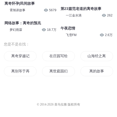
离奇怀孕|民间故事
第23篇范老道的离奇故事
霄旭讲故事
5679
一江金水滴
262
网络故事：离奇的预兆
午夜恋情
梦幻雨霖
18.7万
飞雪FM
2.6万
您是不是在找：
离奇穿越记
在庄园写给你的故事
山海经之离歌
离别等于再见
离世庭园幻想乡
离的故事
校园离奇档案之夜来香
一个扑朔迷离的故事
离离之国
远离江湖的故事
故园风雨后
我的校园生活与它
© 2014-
2026
喜马拉雅 版权所有
一个不普通的校园故事
离不开的世界
一个校园恐怖故事