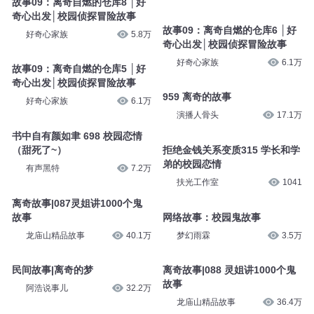
故事09：离奇自燃的仓库8 │好
奇心出发│校园侦探冒险故事
故事09：离奇自燃的仓库6 │好
好奇心家族
5.8万
奇心出发│校园侦探冒险故事
好奇心家族
6.1万
故事09：离奇自燃的仓库5 │好
奇心出发│校园侦探冒险故事
959 离奇的故事
好奇心家族
6.1万
演播人骨头
17.1万
书中自有颜如聿 698 校园恋情
（甜死了~）
拒绝金钱关系变质315 学长和学
弟的校园恋情
有声黑特
7.2万
扶光工作室
1041
离奇故事|087灵姐讲1000个鬼
故事
网络故事：校园鬼故事
龙庙山精品故事
40.1万
梦幻雨霖
3.5万
民间故事|离奇的梦
离奇故事|088 灵姐讲1000个鬼
故事
阿浩说事儿
32.2万
龙庙山精品故事
36.4万