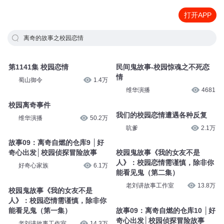
打开APP
离奇的故事之校园恋情
第1141集 校园恋情
民间鬼故事-校园惊魂之不死恋
情
蜀山御令
1.4万
维华演播
4681
校园离奇事件
我们的校园恋情遭遇各种反复
维华演播
50.2万
吭爹
2.1万
故事09：离奇自燃的仓库9 │好
奇心出发│校园侦探冒险故事
校园鬼故事《我的女友不是
人》：校园恋情需谨慎，除非你
好奇心家族
6.1万
能看见鬼（第二集）
老刘讲故事工作室
13.8万
校园鬼故事《我的女友不是
人》：校园恋情需谨慎，除非你
能看见鬼（第一集）
故事09：离奇自燃的仓库10 │好
奇心出发│校园侦探冒险故事
老刘讲故事工作室
14.3万