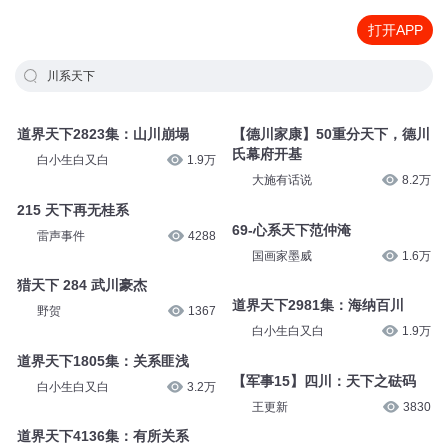
打开APP
川系天下
道界天下2823集：山川崩塌
【德川家康】50重分天下，德川
氏幕府开基
白小生白又白
1.9万
大施有话说
8.2万
215 天下再无桂系
69-心系天下范仲淹
雷声事件
4288
国画家墨威
1.6万
猎天下 284 武川豪杰
道界天下2981集：海纳百川
野贺
1367
白小生白又白
1.9万
道界天下1805集：关系匪浅
【军事15】四川：天下之砝码
白小生白又白
3.2万
王更新
3830
道界天下4136集：有所关系