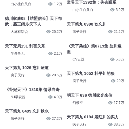
道界天下1392集：失去联系
白小生白又白
1.2万
白小生白又白
3.9万
德川家康08【结盟信长】天下布
武，霸王阔步天下人
天下第九 0990 狄忘川
大施有话说
25.2万
疯子天行
21.2万
天下无局191 利害关系
《天下枭雄》第0719集 盐川遇
匪
半条鱼儿
2.1万
CV云浅
5.8万
天下第九 1029 忘川证道
天下第九 1052 杜平川的狠
疯子天行
20.6万
疯子天行
20万
《卦妃天下》1810集 情系白奇
明天下 636 德川家光来信
NJ早安酱
4.9万
幻樱空
17.7万
天下第九 0499 忘川秋水
天下第九 0194 姬红川的实力
疯子天行
27.2万
疯子天行
38.8万