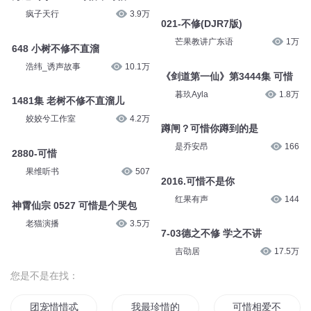
小树不修不直溜，人不修理哏赳
淡淡的立冬
6431
赳！@佳期|糗事播报
佳期
296万
陆地键仙989可惜只能看啊
麦疯的思远
2.5万
417可惜
姣姣兮
5万
万道剑尊 2988 可惜，可惜！
疯子天行
3.9万
021-不修(DJR7版)
芒果教讲广东语
1万
648 小树不修不直溜
浩纬_诱声故事
10.1万
《剑道第一仙》第3444集 可惜
暮玖Ayla
1.8万
1481集 老树不修不直溜儿
姣姣兮工作室
4.2万
蹲闸？可惜你蹲到的是
是乔安昂
166
2880-可惜