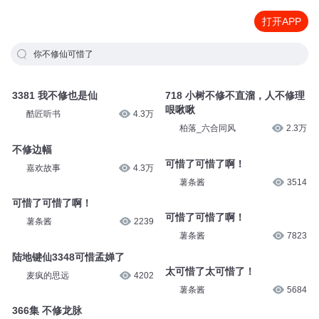
打开APP
你不修仙可惜了
3381 我不修也是仙
718 小树不修不直溜，人不修理
哏啾啾
酷匠听书
4.3万
柏落_六合同风
2.3万
不修边幅
可惜了可惜了啊！
嘉欢故事
4.3万
薯条酱
3514
可惜了可惜了啊！
可惜了可惜了啊！
薯条酱
2239
薯条酱
7823
陆地键仙3348可惜孟婵了
太可惜了太可惜了！