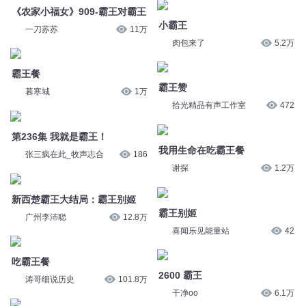
《农家小福女》909-霸王对霸王
一刀苏苏
11万
小霸王
肉包来了
5.2万
霸王餐
暮寒城
1万
霸王赞
拾光精品有声工作室
472
第236集 我就是霸王！
张三疯在此_牧声志合
186
我用生命在吃霸王餐
谢探
1.2万
新西楚霸王大结局：霸王别姬
广州李沛聪
12.8万
霸王别姬
喜闻乐见能量站
42
吃霸王餐
涛哥细说历史
101.8万
2600 霸王
干净oo
6.1万