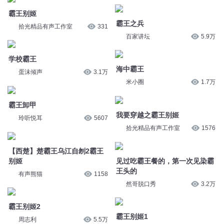
霸王别姬
拾光精品有声工作室
331
霸王之兵
百家讲坛
5.9万
学校霸王
海中霸王
蛋沫倾声
3.1万
米小圈
1.7万
霸王卸甲
我要穿越之霸王别姬
玲听悦耳
5607
拾光精品有声工作室
1576
【西楚】楚霸王乌江自刎2霸王
别姬
见过吃霸王餐的，第一次见染霸
王头的
有声熊猫
1158
然哥脱口秀
3.2万
霸王别姬2
霸王别姬1
周志利
5.5万
周志利
10万