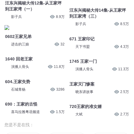
汪东兴揭秘大传12集-从王家坪
到王家湾（一）
汪东兴揭秘大传14集-从王家坪
到王家湾（三）
影子兵
8.9万
影子兵
8.5万
0602王家兄弟
671 王家印记
进击的三娘
32
天下书盟
4.3万
1640 回老王家
1745 王家一门
演播人骨头
11.8万
演播人骨头
11.3万
604.王家失势
王家灭门惨案
石城青杨
3286
晓东讲故事
2.5万
690：王家的古怪
720王家的准女婿
喜马拉雅粤语频道
1.5万
大斌
2.7万
您是不是在找：