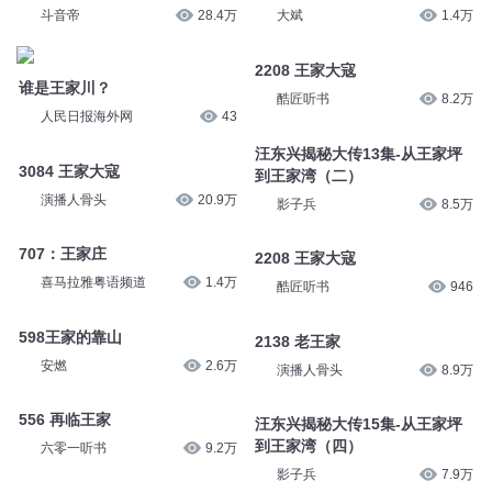
斗音帝
28.4万
大斌
1.4万
2208 王家大寇
谁是王家川？
酷匠听书
8.2万
人民日报海外网
43
汪东兴揭秘大传13集-从王家坪
3084 王家大寇
到王家湾（二）
演播人骨头
20.9万
影子兵
8.5万
707：王家庄
2208 王家大寇
喜马拉雅粤语频道
1.4万
酷匠听书
946
598王家的靠山
2138 老王家
安燃
2.6万
演播人骨头
8.9万
556 再临王家
汪东兴揭秘大传15集-从王家坪
到王家湾（四）
六零一听书
9.2万
影子兵
7.9万