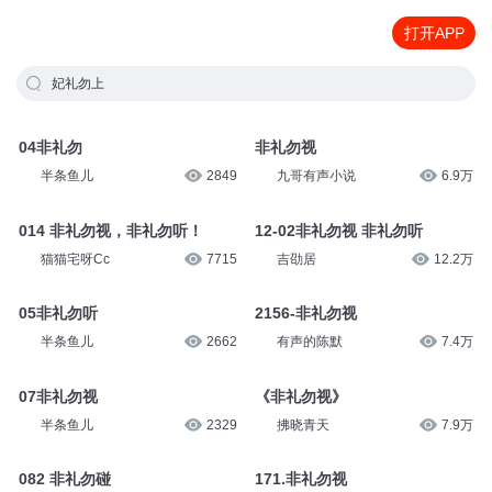
打开APP
妃礼勿上
04非礼勿
非礼勿视
半条鱼儿
2849
九哥有声小说
6.9万
014 非礼勿视，非礼勿听！
12-02非礼勿视 非礼勿听
猫猫宅呀Cc
7715
吉劭居
12.2万
05非礼勿听
2156-非礼勿视
半条鱼儿
2662
有声的陈默
7.4万
07非礼勿视
《非礼勿视》