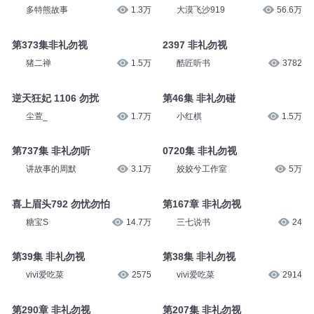
半条鱼儿
2329
拂晓青天
7.9万
082 非礼勿碰
171.非礼勿视
多特熊故事
1.3万
大漠飞沙919
56.6万
第373集非礼勿视
2397 非礼勿视
猪二禅
1.5万
酷匠听书
3782
逆天狂妃 1106 勿扰
第46集 非礼勿碰
尘萱_
1.7万
小红棋
1.5万
第737集 非礼勿听
0720集 非礼勿视
讲故事的周默
3.1万
姣姣兮工作室
5万
喜上眉头792 勿忧勿怕
第167章 非礼勿视