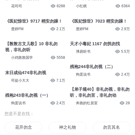
糖宝S
14.7万
三七说书
24
第39集 非礼勿视
第38集 非礼勿视
vivi爱吃菜
2575
vivi爱吃菜
2914
第290章 非礼勿视
第207集 非礼勿视
花司司
8288
小红棋
6364
《医妃惊世》9717 稍安勿躁！
《医妃惊世》7023 稍安勿躁！
楚婷FM
2.1万
楚婷FM
2.9万
【敦敦古文儿歌】10 非礼勿
天才小毒妃 1167 勿扰勿找
视，非礼勿听
博易听书
5.5万
小鸡敦敦国学
5558
残袍244非礼勿视（二）