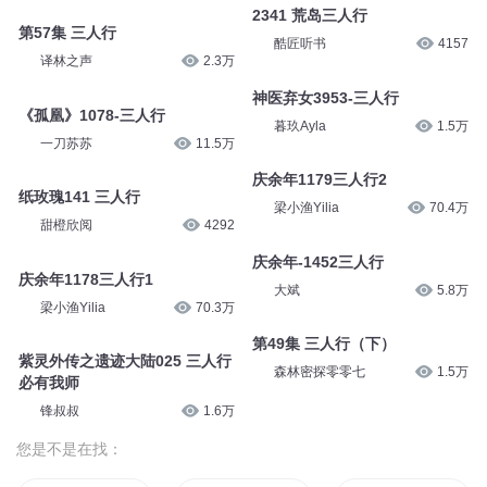
东方白书场
1.3万
第1248集 三人行
酷匠听书
14.6万
2341 荒岛三人行
酷匠听书
4157
第57集 三人行
译林之声
2.3万
神医弃女3953-三人行
暮玖Ayla
1.5万
《孤凰》1078-三人行
一刀苏苏
11.5万
庆余年1179三人行2
梁小渔Yilia
70.4万
纸玫瑰141 三人行
甜橙欣阅
4292
庆余年-1452三人行
大斌
5.8万
庆余年1178三人行1
梁小渔Yilia
70.3万
第49集 三人行（下）
森林密探零零七
1.5万
紫灵外传之遗迹大陆025 三人行