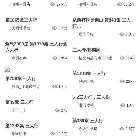
2112 三人行
197 三人行
演播人骨头
30.2万
演播人骨头
27.7万
从前有座灵剑山 第843集 三人
行…
第1065章三人行
疯子天行
7.8万
玥明珠书社
2.5万
三人行-郭德纲
炼气3000层 第1079集 三人行变
拾光精品有声工作室
1242
六人行
卓创有声
1954
第1248集 三人行
酷匠听书
3339
第758章 三人行
辞酒_江湖说书人
1.8万
5-2三人行，三人伤
淇匀读书
10万
第43章 三人行
王于丁亅
278
第389章 三人行