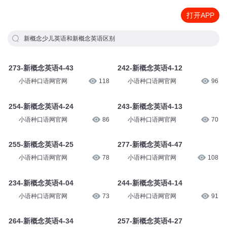
打开APP
新概念少儿英语和新概念英语区别
273-新概念英语4-43
242-新概念英语4-12
小语种口语网官网
118
小语种口语网官网
96
254-新概念英语4-24
243-新概念英语4-13
小语种口语网官网
86
小语种口语网官网
70
255-新概念英语4-25
277-新概念英语4-47
小语种口语网官网
78
小语种口语网官网
108
234-新概念英语4-04
244-新概念英语4-14
小语种口语网官网
73
小语种口语网官网
91
264-新概念英语4-34
257-新概念英语4-27