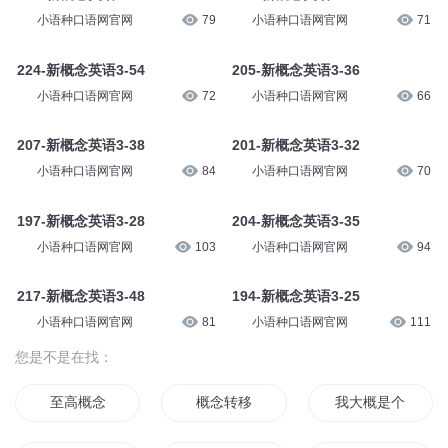
小语种口语网官网
79
小语种口语网官网
71
224-新概念英语3-54
205-新概念英语3-36
小语种口语网官网
72
小语种口语网官网
66
207-新概念英语3-38
201-新概念英语3-32
小语种口语网官网
84
小语种口语网官网
70
197-新概念英语3-28
204-新概念英语3-35
小语种口语网官网
103
小语种口语网官网
94
217-新概念英语3-48
194-新概念英语3-25
小语种口语网官网
81
小语种口语网官网
111
您是不是在找：
至高概念
概念转移
我大概是个假神仙