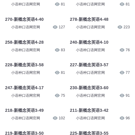
小语种口语网官网
81
小语种口语网官网
81
270-新概念英语4-40
278-新概念英语4-48
小语种口语网官网
127
小语种口语网官网
223
258-新概念英语4-28
240-新概念英语4-10
小语种口语网官网
83
小语种口语网官网
76
228-新概念英语3-58
227-新概念英语3-57
小语种口语网官网
81
小语种口语网官网
77
247-新概念英语4-17
230-新概念英语3-60
小语种口语网官网
75
小语种口语网官网
91
218-新概念英语3-49
211-新概念英语3-42
小语种口语网官网
102
小语种口语网官网
96
219-新概念英语3-50
225-新概念英语3-55