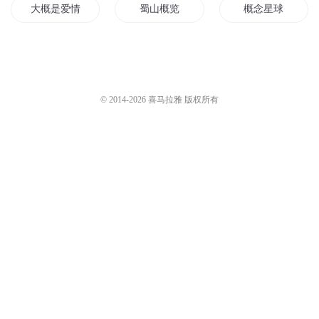
大概是爱情
蜀山概览
概念星球
概率风暴
我大概是牧师
妹纸概念集合体
时空概念
不念倾城不念你
创作更好的概念
© 2014-
2026
喜马拉雅 版权所有
一念生念念生
概念为王
虚空下的概念具现
一念成魔再念长生
综漫之开局带上超概念死神
我大概还能活五年
大概是爱吧
恋爱概率学