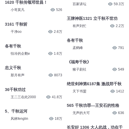
百家讲坛
87.2万
东北数媒
1.1万
千秋功过
1620 千秋传颂邓世昌！
百家讲坛
59.3万
小哥莫凡
526
王牌神医1321 立千秋不世功
3161 千秋斩
有声刘忙
2.2万
干净oo
2.6万
各有千秋
各有千秋
孟鹤峰
791
怕冷的企鹅e
1.6万
《福寿千秋》
忠义千秋
猴子剧社
549
那月有声
8073
绝世剑神第6187集 激战郑千秋