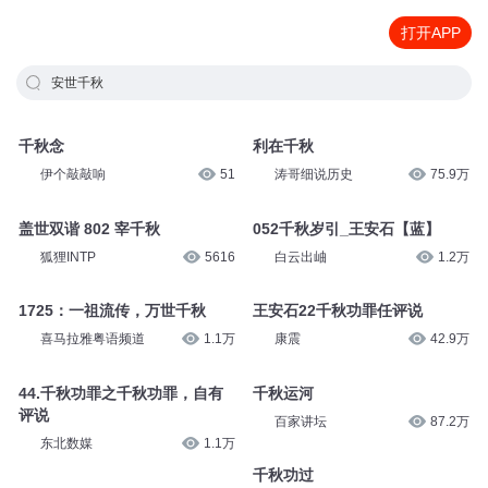
打开APP
安世千秋
千秋念
利在千秋
伊个敲敲响
51
涛哥细说历史
75.9万
盖世双谐 802 宰千秋
052千秋岁引_王安石【蓝】
狐狸INTP
5616
白云出岫
1.2万
1725：一祖流传，万世千秋
王安石22千秋功罪任评说
喜马拉雅粤语频道
1.1万
康震
42.9万
44.千秋功罪之千秋功罪，自有
千秋运河
评说