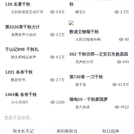
36千秋功过
天下书盟
1412
王二三在此2000
41.8万
565 千秋功罪—王安石的性格
5、千秋运河
无声的大可
636
风林fenglin
18万
长安好 1306 大人此战，功在千
139.名著千秋
秋
尘封的扉页正在打开
3.8万
糖宝S
2.3万
第3226章千秋大计
数读文物颂千秋
免费有声小说AI
3.2万
人民日报海外网
80
千山记898 千秋礼
562 千秋功罪—王安石失败原因
唬头帮精品有声
4.1万
无声的大可
643