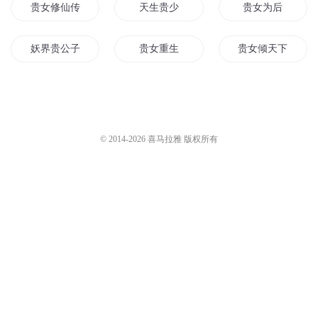
贵女修仙传
天生贵少
贵女为后
妖界贵公子
贵女重生
贵女倾天下
一世贵妃
重生贵皇子
空间之贵妃传奇
清穿之年贵妃传奇
重生贵女成长记
重生之公主尊贵
© 2014-
2026
喜马拉雅 版权所有
明穿之万贵妃
他是大明贵公子
贵公子传奇
贵女世子妃
重生之新贵
狗生可贵
穿越以和为贵
重生之天命贵妻