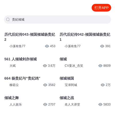
打开APP
贵妃倾城
历代后妃传043-倾国倾城杨贵妃
历代后妃传042-倾国倾城杨贵妃
2
1
小溪有鱼77
453
小溪有鱼77
391
561 人倾城剑亦倾城
倾城
大斌
3.6万
CV姜冰_含笑
8609
664 杨贵妃与“贵妃鸡”
倾城倾国
柳若尘
3582
宝泽阿城
2万
倾城之舞
倾城之战
人人娱乐
2707
名人大讲堂
5833