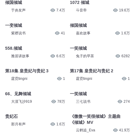
倾国倾城
1072 倾城
于炎友声
7.4万
斗音帝
19.6万
一变倾城
倾国倾城
紫襟说书
41
嘉欢故事
1.6万
558.倾城
一笑倾城
雅居讲故事
6.6万
兔子的早茶
6282
第18集 皇贵妃与贵妃 3
第17集 皇贵妃与贵妃 2
霆霓tingni
1
霆霓tingni
1
66、见舞倾城
一笑倾城
大漠飞沙919
78万
三七说书
274
贵妃石
《微微一笑很倾城》主题曲
《倾城》MV
那月有声
1.6万
云鹤追_Eva
41.9万