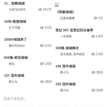
71、艳舞倾城
大漠飞沙919
75.7万
《容貌倾城》
活泼的狒狒
1万
1598 救楚倾城
天下书盟
1.5万
贵妃 087 送贵妃回去修养
一念成馍
1.6万
1058#倾城来了
撒旦先生pro
2.3万
108集 倾城舞衣
若水君瞳_零声剧坊
1.5万
828集-鲜花倾城
烽岳
1.8万
158 流年倾城
茜小九
3525
157 流年倾城
茜小九
3529
155 流年倾城
茜小九
3528
您是不是在找：