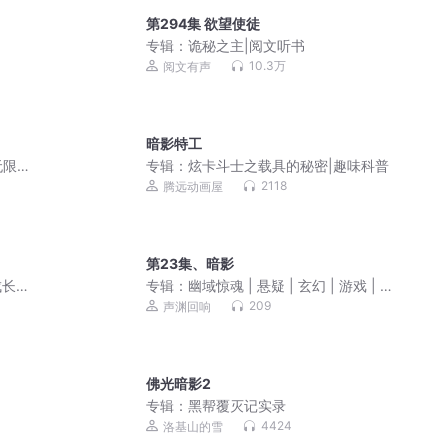
第294集 欲望使徒
专辑：
诡秘之主|阅文听书
10.3万
阅文有声
暗影特工
无限
专辑：
炫卡斗士之载具的秘密|趣味科普
2118
腾远动画屋
第23集、暗影
成长
专辑：
幽域惊魂 | 悬疑 | 玄幻 | 游戏 | 现
言 |神话 |轮回 |声渊回响制作
209
声渊回响
佛光暗影2
专辑：
黑帮覆灭记实录
4424
洛基山的雪