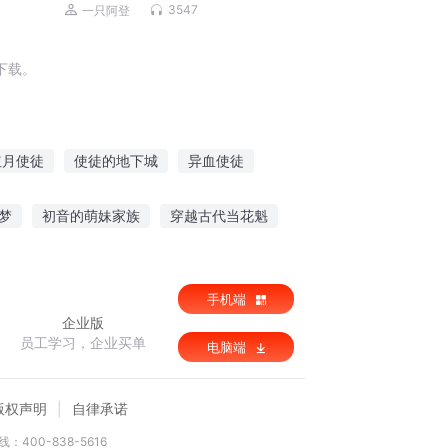
对生死，我一定会保住你
3547
一只阿登
下载。
红月使徒
使徒的地下城
异血使徒
魔王使徒
使徒行传
梦
初音的萌妹家族
穿越古代当花魁
药修仙
手机端
企业版
员工学习，企业买单
电脑端
版权声明
自律承诺
：400-838-5616