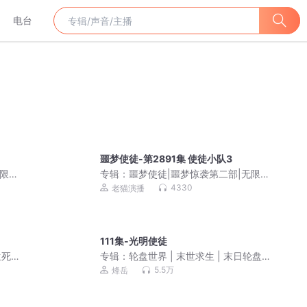
电台
噩梦使徒-第2891集 使徒小队3
无限
专辑：
噩梦使徒|噩梦惊袭第二部|无限
流|老猫演播领衔多人有声剧
4330
老猫演播
111集-光明使徒
生死
专辑：
轮盘世界 | 末世求生 | 末日轮盘 |
烽岳演播 | 丧失危机 | 轮盘抽奖 | 生存策
5.5万
烽岳
略 | 丧尸 | 异能觉醒 | 作者幻动 | 多人有
声剧