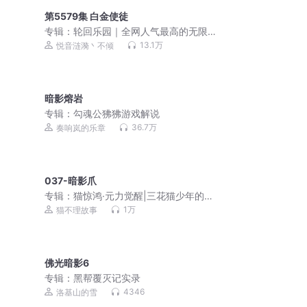
第5579集 白金使徒
专辑：
轮回乐园｜全网人气最高的无限
流
13.1万
悦音涟漪丶不倾
暗影熔岩
专辑：
勾魂公狒狒游戏解说
36.7万
奏响岚的乐章
037-暗影爪
专辑：
猫惊鸿·元力觉醒|三花猫少年的传
奇异能|猫不理故事
1万
猫不理故事
佛光暗影6
专辑：
黑帮覆灭记实录
4346
洛基山的雪