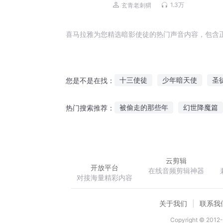
推理|长篇刑侦|悬爱
1.3万
玄青老刺猬
喜马拉雅为您精选暗影使徒的热门声音内容，包含
十三使徒
少年暗天使
圣
您是不是在找：
使徒之我们的世界
暗黑大天
被偷走的那些年
幻世降魔篇
热门搜索推荐：
火影之黑暗中的天使
等爱七年
掌控神源
灵动
云剪辑
开放平台
在线音频剪辑神器
对接海量精彩内容
关于我们
联系我
Copyright © 2012-