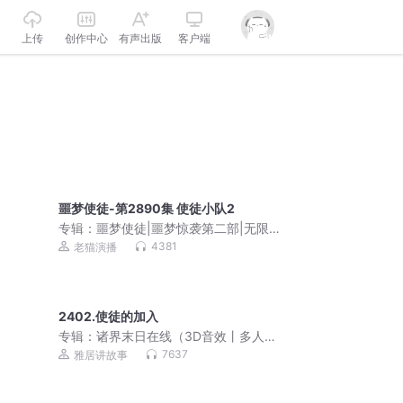
上传
创作中心
有声出版
客户端
噩梦使徒-第2890集 使徒小队2
专辑：
噩梦使徒|噩梦惊袭第二部|无限
流|老猫演播领衔多人有声剧
4381
老猫演播
2402.使徒的加入
专辑：
诸界末日在线（3D音效丨多人丨
VIP免费）
7637
雅居讲故事