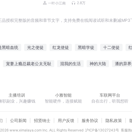
理/一叶小江南&桃xk&二浮
2.8万
一叶小江南
正品授权完整版的音频和章节文字，支持免费在线阅读试听和未删减MP3
徒黑暗血统
光之使徒
红龙使徒
黑暗学徒
十二使徒
使
我的使徒
最强使徒
超异使徒
皇家使徒
使徒系统
宠妻上瘾总裁老公太无耻
混我的生活
神的大陆
潘的异界
九界
火影之超强萝莉
倾城天下之五王夺妃
倾颜终不负
丹
主播培训
小雅智能
车联网平台
兼职副业，兴趣赚钱
智能硬件，连接赋能
自在出行，听我想听
们
公司新闻
招贤纳士
用户反馈
服务协议
隐私政策
2026
www.ximalaya.com lnc. ALL Rights Reserved
沪ICP备13027243号
客服热线