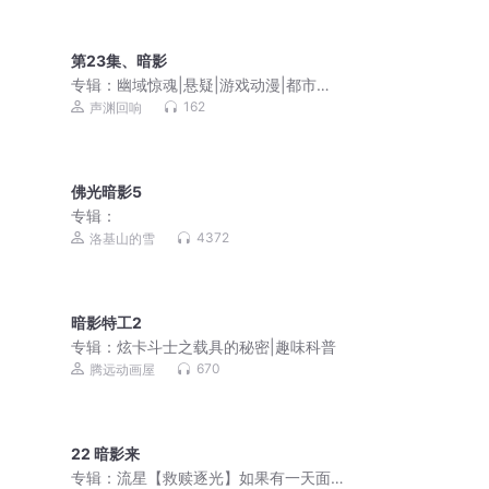
第23集、暗影
专辑：
幽域惊魂|悬疑|游戏动漫|都市架
空|声渊回响制作
162
声渊回响
佛光暗影5
专辑：
4372
洛基山的雪
暗影特工2
专辑：
炫卡斗士之载具的秘密|趣味科普
670
腾远动画屋
22 暗影来
专辑：
流星【救赎逐光】如果有一天面