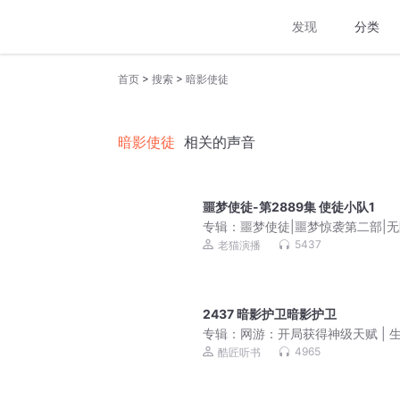
发现
分类
>
>
首页
搜索
暗影使徒
暗影使徒
相关的声音
噩梦使徒-第2889集 使徒小队1
专辑：
噩梦使徒|噩梦惊袭第二部|
流|老猫演播领衔多人有声剧
5437
老猫演播
2437 暗影护卫暗影护卫
专辑：
网游：开局获得神级天赋 | 
游戏|全民神战
4965
酷匠听书