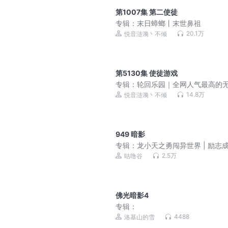
第1007集 第二使徒
专辑：
末日蟑螂丨末世鼻祖
20.1万
悦音涟漪丶不倾
第5130集 使徒游戏
专辑：
轮回乐园｜全网人气最高的
流
14.8万
悦音涟漪丶不倾
949 暗影
专辑：
龙小天之勇闯异世界 | 励志
故事
2.5万
咕噜谷
佛光暗影4
专辑：
4488
洛基山的雪