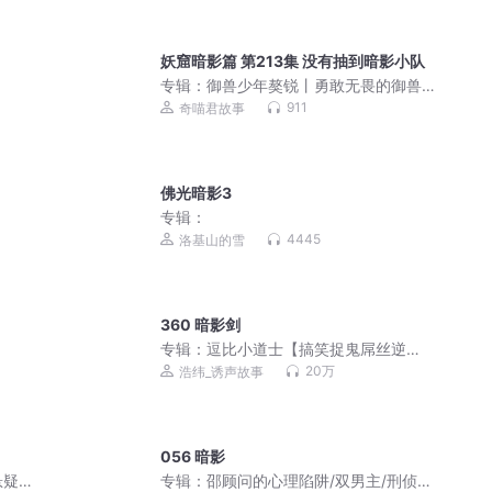
妖窟暗影篇 第213集 没有抽到暗影小队
专辑：
御兽少年獒锐丨勇敢无畏的御兽
大师丨奇喵宇宙
911
奇喵君故事
佛光暗影3
专辑：
4445
洛基山的雪
360 暗影剑
专辑：
逗比小道士【搞笑捉鬼屌丝逆
袭】
20万
浩纬_诱声故事
056 暗影
悬疑
专辑：
邵顾问的心理陷阱/双男主/刑侦推