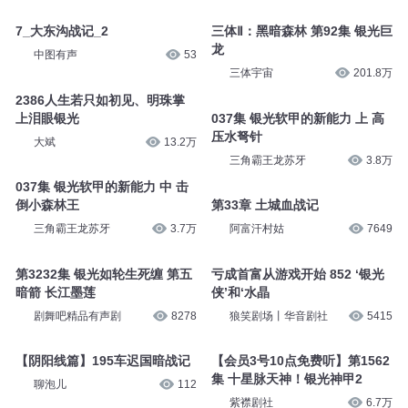
7_大东沟战记_2
三体Ⅱ：黑暗森林 第92集 银光巨
龙
中图有声
53
三体宇宙
201.8万
2386人生若只如初见、明珠掌
上泪眼银光
037集 银光软甲的新能力 上 高
压水弩针
大斌
13.2万
三角霸王龙苏牙
3.8万
037集 银光软甲的新能力 中 击
倒小森林王
第33章 土城血战记
三角霸王龙苏牙
3.7万
阿富汗村姑
7649
第3232集 银光如轮生死缠 第五
亏成首富从游戏开始 852 ‘银光
暗箭 长江墨莲
侠’和‘水晶
剧舞吧精品有声剧
8278
狼笑剧场丨华音剧社
5415
【阴阳线篇】195车迟国暗战记
【会员3号10点免费听】第1562
集 十星脉天神！银光神甲2
聊泡儿
112
紫襟剧社
6.7万