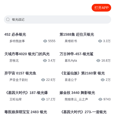
打开APP
银光战记
452 必杀银光
第1588集 赶往天银光
多特熊故事
5555
果维听书
3.3万
天域丹尊4020 银光门的风光
万古神帝-457-银光鲨
苏牧北
3.4万
暮玖Ayla
16.8万
弃宇宙 0157 银光鱼
《玄鉴仙族》第2160章 银光
声音盒子剧社
22.9万
喜道公子
2万
《基因大时代》187-银光爆
嫁金枝 3440 舞影银光
王旺仙辈
17.2万
熊猫青云_云之声
9743
毒医娘亲萌宝宝 2483 银光
《基因大时代》273-一道银光