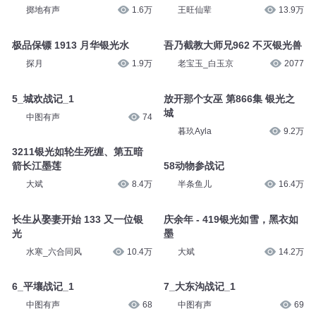
掷地有声
1.6万
王旺仙辈
13.9万
极品保镖 1913 月华银光水
吾乃截教大师兄962 不灭银光兽
探月
1.9万
老宝玉_白玉京
2077
5_城欢战记_1
放开那个女巫 第866集 银光之
城
中图有声
74
暮玖Ayla
9.2万
3211银光如轮生死缠、第五暗
箭长江墨莲
58动物参战记
大斌
8.4万
半条鱼儿
16.4万
长生从娶妻开始 133 又一位银
庆余年 - 419银光如雪，黑衣如
光
墨
水寒_六合同风
10.4万
大斌
14.2万
6_平壤战记_1
7_大东沟战记_1
中图有声
68
中图有声
69