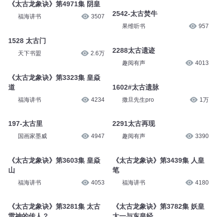
《太古龙象诀》第4971集 阴皇
2542-太古焚牛
福海讲书
3507
果维听书
957
1528 太古门
2288太古遗迹
天下书盟
2.6万
趣阅有声
4013
《太古龙象诀》第3323集 皇焱
道
1602#太古遗脉
福海讲书
4234
撒旦先生pro
1万
197-太古里
2291太古再现
国画家墨威
4947
趣阅有声
3390
《太古龙象诀》第3603集 皇焱
《太古龙象诀》第3439集 人皇
山
笔
福海讲书
4053
福海讲书
4180
《太古龙象诀》第3281集 太古
《太古龙象诀》第3782集 妖皇
雷神的传人？
太一与东皇经