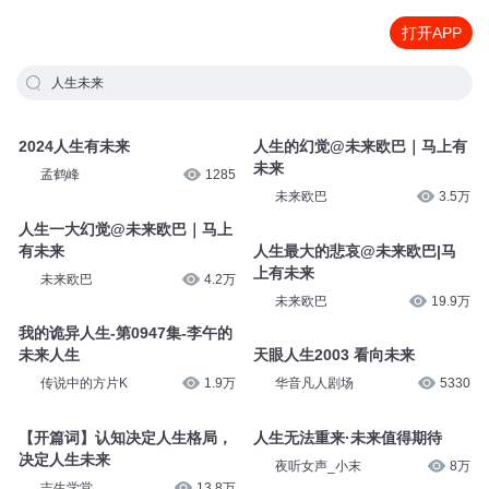
打开APP
人生未来
2024人生有未来
人生的幻觉@未来欧巴｜马上有
未来
孟鹤峰
1285
未来欧巴
3.5万
人生一大幻觉@未来欧巴｜马上
有未来
人生最大的悲哀@未来欧巴|马
上有未来
未来欧巴
4.2万
未来欧巴
19.9万
我的诡异人生-第0947集-李午的
未来人生
天眼人生2003 看向未来
传说中的方片K
1.9万
华音凡人剧场
5330
【开篇词】认知决定人生格局，
人生无法重来·未来值得期待
决定人生未来
夜听女声_小末
8万
吉生学堂
13.8万