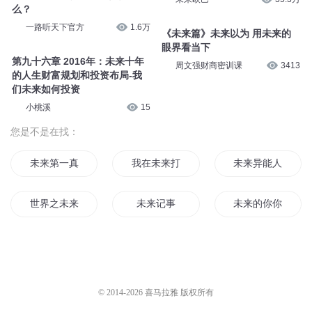
么？
一路听天下官方
1.6万
《未来篇》未来以为 用未来的
眼界看当下
第九十六章 2016年：未来十年
周文强财商密训课
3413
的人生财富规划和投资布局-我
们未来如何投资
小桃溪
15
您是不是在找：
未来第一真仙
我在未来打王者
未来异能人生
世界之未来未来
未来记事
未来的你你还未来
来自未来的未来
未世的我来穿越
未来之我真是名人
双生花开情未了
明日未明
重生之去到未来
© 2014-
2026
喜马拉雅 版权所有