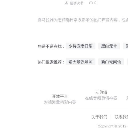
女配的逆袭之路
0
紫襟说书
喜马拉雅为您精选日常系影帝的热门声音内容，包
少将宠妻日常
黑白无常
您是不是在找：
无常异界游
白无常与白日光
诸天最强导师
新白蛇问仙
热门搜索推荐：
世事无常
和神仙的日常生活
修真狂徒
我为武尊
论追
云剪辑
开放平台
在线音频剪辑神器
对接海量精彩内容
关于我们
联系我
Copyright © 2012-