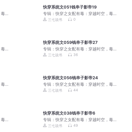
快穿系统文051钱串子影帝19
，毒
专辑：
快穿之女配有毒：穿越时空，毒
女配的逆袭之路
0
三七说书
快穿系统文059钱串子影帝27
，毒
专辑：
快穿之女配有毒：穿越时空，毒
女配的逆袭之路
36
三七说书
快穿系统文056钱串子影帝24
，毒
专辑：
快穿之女配有毒：穿越时空，毒
女配的逆袭之路
44
三七说书
快穿系统文038钱串子影帝6
，毒
专辑：
快穿之女配有毒：穿越时空，毒
女配的逆袭之路
49
三七说书