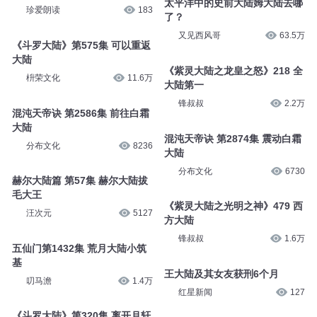
太平洋中的史前大陆姆大陆去哪
珍爱朗读
183
了？
又见西风哥
63.5万
《斗罗大陆》第575集 可以重返
大陆
《紫灵大陆之龙皇之怒》218 全
枡荣文化
11.6万
大陆第一
锋叔叔
2.2万
混沌天帝诀 第2586集 前往白霜
大陆
混沌天帝诀 第2874集 震动白霜
分布文化
8236
大陆
分布文化
6730
赫尔大陆篇 第57集 赫尔大陆拔
毛大王
《紫灵大陆之光明之神》479 西
汪次元
5127
方大陆
锋叔叔
1.6万
五仙门第1432集 荒月大陆小筑
基
王大陆及其女友获刑6个月
叨马澹
1.4万
红星新闻
127
《斗罗大陆》第320集 离开月轩