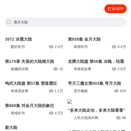
打开APP
霜月大陆
3972 冰霜大陆
第939集 金月大陆
酷匠听书
2.4万
果维听书
4.4万
第175章 失落的大陆姆大陆
龙腾大陆篇 第58集 冰魄，结霜
偷懒的河狸
10
奇喵君故事
2.6万
鸣武大陆篇 第57集 雪落霜狂
穹月三魔女第003集 穹月大陆
奇喵君故事
1.1万
望月幽殇
424
第868集 对金月大陆的象往
“多来大陆走动，多来大陆看看”
果维听书
4.3万
人民日报海外网
96
新大陆