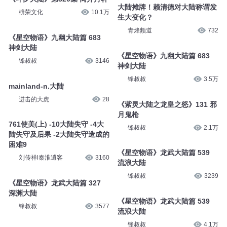
大陆摊牌！赖清德对大陆称谓发
枡荣文化
10.1万
生大变化？
青烽频道
732
《星空物语》九幽大陆篇 683
神剑大陆
《星空物语》九幽大陆篇 683
锋叔叔
3146
神剑大陆
锋叔叔
3.5万
mainland-n.大陆
进击的大虎
28
《紫灵大陆之龙皇之怒》131 邪
月鬼枪
761使美(上) -10大陆失守 -4大
锋叔叔
2.1万
陆失守及后果 -2大陆失守造成的
困难9
《星空物语》龙武大陆篇 539
刘传祥l秦淮逍客
3160
流浪大陆
锋叔叔
3239
《星空物语》龙武大陆篇 327
深渊大陆
《星空物语》龙武大陆篇 539
锋叔叔
3577
流浪大陆
锋叔叔
4.1万