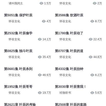
请叫我闰土
1.5万
怀谷文化
2万
第5051集 保护叶辰
第3586集 饮酒叶辰
怀谷文化
4万
怀谷文化
8.7万
第2532集 叶辰偷学
第1780集 叶辰动了
怀谷文化
14.1万
怀谷文化
22.4万
第0825集 独斗叶辰
第0707集 叶辰的道
怀谷文化
35.4万
怀谷文化
44.8万
第0681集 叶辰杀到
第4332集 叶辰抬钟
怀谷文化
46.9万
怀谷文化
6.2万
第1952集 叶辰哥哥
第3030章 叶辰害我！
怀谷文化
19.7万
经致听书
5.6万
第2621章 叶辰的考验
第2508章 叶辰的套路