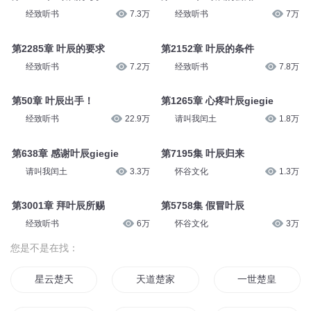
经致听书
7.3万
经致听书
7万
第2285章 叶辰的要求
第2152章 叶辰的条件
经致听书
7.2万
经致听书
7.8万
第50章 叶辰出手！
第1265章 心疼叶辰giegie
经致听书
22.9万
请叫我闰土
1.8万
第638章 感谢叶辰giegie
第7195集 叶辰归来
请叫我闰土
3.3万
怀谷文化
1.3万
第3001章 拜叶辰所赐
第5758集 假冒叶辰
经致听书
6万
怀谷文化
3万
您是不是在找：
星云楚天
天道楚家
一世楚皇