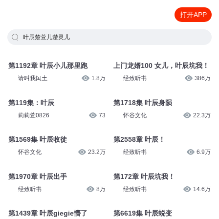
打开APP
叶辰楚萱儿楚灵儿
第1192章 叶辰小儿那里跑
上门龙婿100 女儿，叶辰坑我！
请叫我闰土
1.8万
经致听书
386万
第119集：叶辰
第1718集 叶辰身陨
莉莉萱0826
73
怀谷文化
22.3万
第1569集 叶辰收徒
第2558章 叶辰！
怀谷文化
23.2万
经致听书
6.9万
第1970章 叶辰出手
第172章 叶辰坑我！
经致听书
8万
经致听书
14.6万
第1439章 叶辰giegie懵了
第6619集 叶辰蜕变