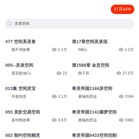
打开APP
灵质空间
477 空间系灵兽
第17章空间灵泉现
猫不理故事
2.1万
if倾心
1.2万
005--灵泉空间
第1588章 金灵空间
莲花怒放Cv
22
熊子辰
27.5万
013集 空间灵宝
希灵帝国1166异空间
丹斐悦音
2.1万
麦疯的思远
3194
055 灵阶交易空间
希灵帝国1141噩梦空间
多特熊故事
3.6万
麦疯的思远
3482
002 契约空间精灵
希灵帝国0433空间切割