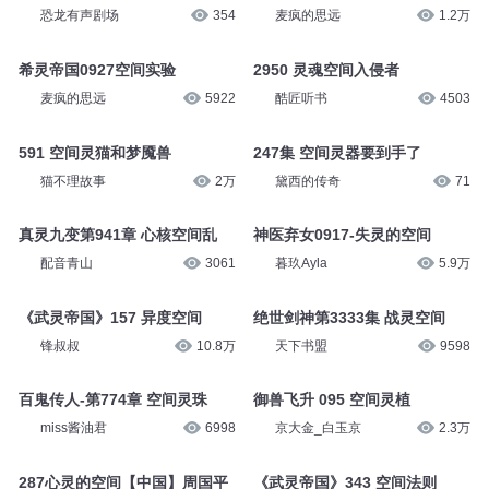
恐龙有声剧场
354
麦疯的思远
1.2万
希灵帝国0927空间实验
2950 灵魂空间入侵者
麦疯的思远
5922
酷匠听书
4503
591 空间灵猫和梦魇兽
247集 空间灵器要到手了
猫不理故事
2万
黛西的传奇
71
真灵九变第941章 心核空间乱
神医弃女0917-失灵的空间
配音青山
3061
暮玖Ayla
5.9万
《武灵帝国》157 异度空间
绝世剑神第3333集 战灵空间
锋叔叔
10.8万
天下书盟
9598
百鬼传人-第774章 空间灵珠
御兽飞升 095 空间灵植
miss酱油君
6998
京大金_白玉京
2.3万
287心灵的空间【中国】周国平
《武灵帝国》343 空间法则