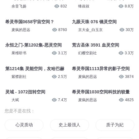
余音飞扬
832
锋叔叔
8.8万
希灵帝国0658宇宙空间？
九眼天珠 076 镜灵空间
麦疯的思远
8760
京大金_白玉京
30万
永恒之门-第1202集-恶灵空间
荒古圣体 3591 血灵空间
果维听书
3.1万
幻樱空剧社
3.3万
第1214集 灵能空间，友哈巴赫
希灵帝国1113异常的影子空间
紫襟剧社
2.5万
麦疯的思远
3874
灵域 - 1072扭转空间
希灵帝国1030空间科技的较量
大斌
7.4万
麦疯的思远
4825
您是不是在找：
心灵质动
史上最强人质
质子为妃