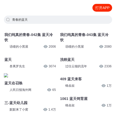
打开APP
青春的蓝天
我们纯真的青春-042集 蓝天冷
我们纯真的青春-043集 蓝天冷
饮
饮
语瞳的小黑屋
2006
语瞳的小黑屋
2080
蓝天
洗映蓝天
兽离罗先生
3074
过往云烟的流年
2336
409 蓝天来客
蓝天在召唤
锋叔叔
1万
人民日报海外网
65
1061 蓝天饲育屋
三-蓝天幼儿园
锋叔叔
1万
默默来了小窝
1.4万