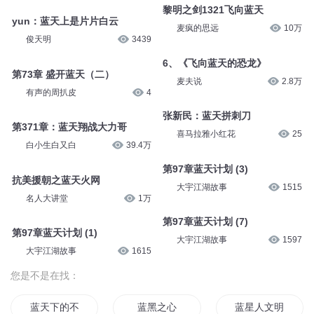
黎明之剑1321飞向蓝天
yun：蓝天上是片片白云
麦疯的思远
10万
俊天明
3439
6、《飞向蓝天的恐龙》
第73章 盛开蓝天（二）
麦夫说
2.8万
有声的周扒皮
4
张新民：蓝天拼刺刀
第371章：蓝天翔战大力哥
喜马拉雅小红花
25
白小生白又白
39.4万
第97章蓝天计划 (3)
抗美援朝之蓝天火网
大宇江湖故事
1515
名人大讲堂
1万
第97章蓝天计划 (7)
第97章蓝天计划 (1)
大宇江湖故事
1597
大宇江湖故事
1615
您是不是在找：
蓝天下的不同世界
蓝黑之心
蓝星人文明