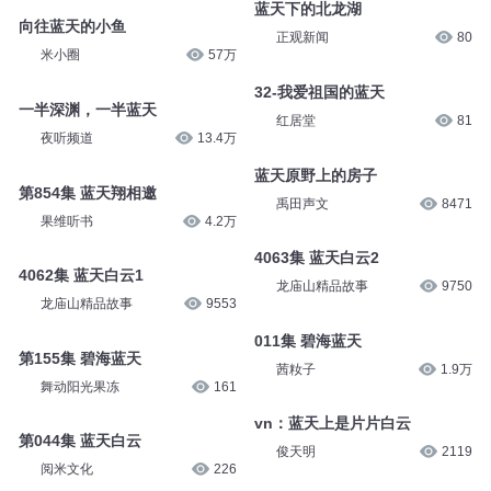
蓝天下的北龙湖
向往蓝天的小鱼
正观新闻
80
米小圈
57万
32-我爱祖国的蓝天
一半深渊，一半蓝天
红居堂
81
夜听频道
13.4万
蓝天原野上的房子
第854集 蓝天翔相邀
禹田声文
8471
果维听书
4.2万
4063集 蓝天白云2
4062集 蓝天白云1
龙庙山精品故事
9750
龙庙山精品故事
9553
011集 碧海蓝天
第155集 碧海蓝天
茜籹子
1.9万
舞动阳光果冻
161
vn：蓝天上是片片白云
第044集 蓝天白云
俊天明
2119
阅米文化
226