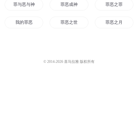
罪与恶与神
罪恶成神
罪恶之罪
我的罪恶
罪恶之世
罪恶之月
龙血龙的罪恶
罪恶之血
恶魔的罪恶
重生之罪恶世界
末世之罪恶之城
罪恶青春
© 2014-
2026
喜马拉雅 版权所有
火影之罪恶系统
罪恶血统
罪恶的心
罪恶的魔神
空灵罪恶
罪恶星空
爱情里的罪恶
罪恶的王