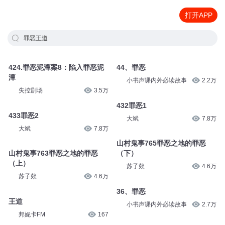
打开APP
罪恶王道
424.罪恶泥潭案8：陷入罪恶泥
44、罪恶
潭
小书声课内外必读故事
2.2万
失控剧场
3.5万
432罪恶1
433罪恶2
大斌
7.8万
大斌
7.8万
山村鬼事765罪恶之地的罪恶
山村鬼事763罪恶之地的罪恶
（下）
（上）
苏子燚
4.6万
苏子燚
4.6万
36、罪恶
王道
小书声课内外必读故事
2.7万
邦妮卡FM
167