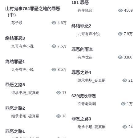
181 罪恶
山村鬼事764罪恶之地的罪恶
丹斐悦音
4509
（中）
苏子燚
4.6万
终结罪恶2
九哥有声小说
7.9万
终结罪恶3
九哥有声小说
7.5万
罪恶的雨伞
有声优选
3.8万
终结罪恶1
九哥有声小说
8.5万
罪恶之路4
继承书场_碇真嗣
21
罪恶之路5
继承书场_碇真嗣
17
629烧毁罪恶
玄青老刺猬
1万
罪恶之路2
继承书场_碇真嗣
18
罪恶之路3
继承书场_碇真嗣
24
罪恶之路1