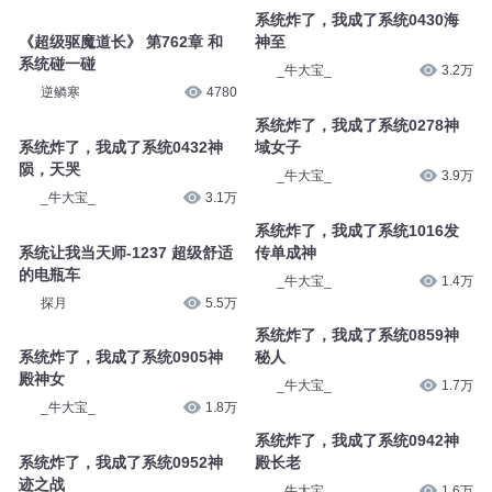
货有系统
（女主云锦有金手指系统）---师
逆鳞寒
4900
妹 0003 超级简化系统
阿琳达_天灾种田_夏
25.1万
青
系统炸了，我成了系统0430海
神至
《超级驱魔道长》 第762章 和
_牛大宝_
3.2万
系统碰一碰
逆鳞寒
4780
系统炸了，我成了系统0278神
域女子
系统炸了，我成了系统0432神
_牛大宝_
3.9万
陨，天哭
_牛大宝_
3.1万
系统炸了，我成了系统1016发
传单成神
系统让我当天师-1237 超级舒适
_牛大宝_
1.4万
的电瓶车
探月
5.5万
系统炸了，我成了系统0859神
系统炸了，我成了系统0905神
秘人
殿神女
_牛大宝_
1.7万