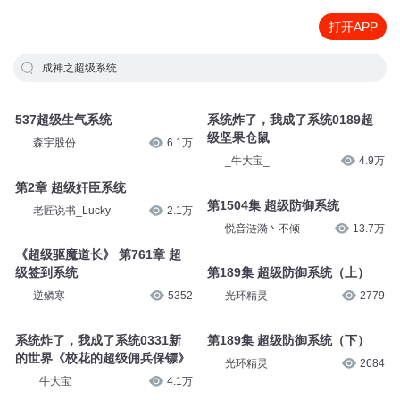
打开APP
成神之超级系统
537超级生气系统
系统炸了，我成了系统0189超
级坚果仓鼠
森宇股份
6.1万
_牛大宝_
4.9万
第2章 超级奸臣系统
老匠说书_Lucky
2.1万
第1504集 超级防御系统
悦音涟漪丶不倾
13.7万
《超级驱魔道长》 第761章 超
级签到系统
第189集 超级防御系统（上）
逆鳞寒
5352
光环精灵
2779
系统炸了，我成了系统0331新
第189集 超级防御系统（下）
的世界《校花的超级佣兵保镖》