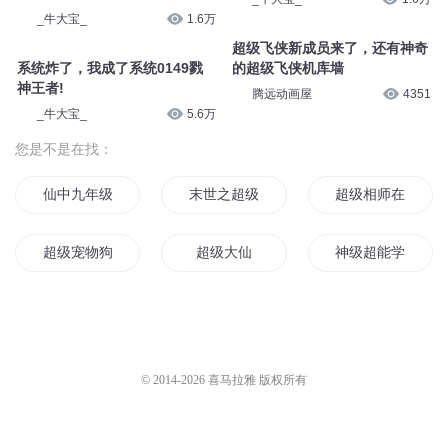
_牛大宝_
1.8万
系统炸了，我成了系统0942神
系统炸了，我成了系统0952神
殿长老
迹之战
_牛大宝_
1.6万
_牛大宝_
1.6万
超级飞侠新成员来了，还有神奇
系统炸了，我成了系统0149戮
的超级飞侠机库墙
神王者!
腾远动画屋
4351
_牛大宝_
5.6万
您是不是在找：
仙中九年级传说
末世之超级全能系统
超级相师在花都
超级宠物狗
超级大仙
神级超能学生
超级仙王在花都
超级神奇系统
超级妖书