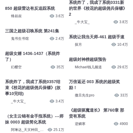
光环精灵
2684
_牛大宝_
4.1万
系统炸了，我成了系统0331新
850 超级雷达有反追踪系统
的世界《校花的超级佣兵保镖》
2
锋叔叔
3.6万
_牛大宝_
3.8万
三国之超级召唤系统 第241集
系统让我当天师-461 超级手速
鬼书生书馆
2.4万
探月
10.4万
超级女婿 1436-1437（系统炸
了）
超级封神榜超级预告
幻樱空
35万
Michael钱儿频道
29.6万
万倍返还 003 系统的超级奖
系统炸了，我成了系统0357结
励！
束《校花的超级佣兵保镖》(故
撒旦先生pro
33万
事10完结)
_牛大宝_
3.4万
《超级驱魔道长》 第760章 那