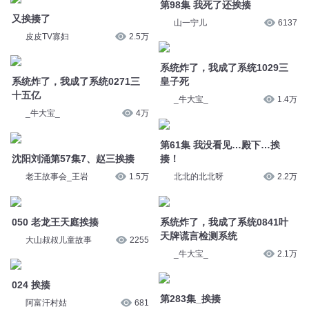
第98集 我死了还挨揍
又挨揍了
山一宁儿
6137
皮皮TV寡妇
2.5万
系统炸了，我成了系统1029三
系统炸了，我成了系统0271三
皇子死
十五亿
_牛大宝_
1.4万
_牛大宝_
4万
第61集 我没看见…殿下…挨
沈阳刘涌第57集7、赵三挨揍
揍！
老王故事会_王岩
1.5万
北北的北北呀
2.2万
050 老龙王天庭挨揍
系统炸了，我成了系统0841叶
天牌谎言检测系统
大山叔叔儿童故事
2255
_牛大宝_
2.1万
024 挨揍
第283集_挨揍
阿富汗村姑
681