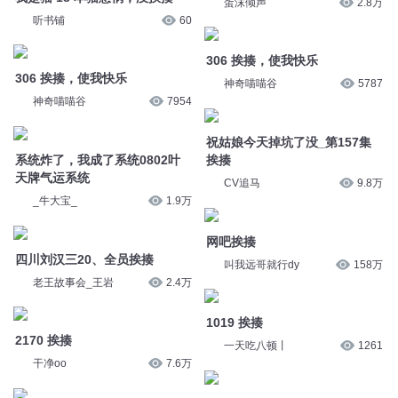
蛋沫倾声
2.8万
听书铺
60
306 挨揍，使我快乐
306 挨揍，使我快乐
神奇喵喵谷
5787
神奇喵喵谷
7954
祝姑娘今天掉坑了没_第157集
系统炸了，我成了系统0802叶
挨揍
天牌气运系统
CV追马
9.8万
_牛大宝_
1.9万
网吧挨揍
四川刘汉三20、全员挨揍
叫我远哥就行dy
158万
老王故事会_王岩
2.4万
1019 挨揍
2170 挨揍
一天吃八顿丨
1261
干净oo
7.6万