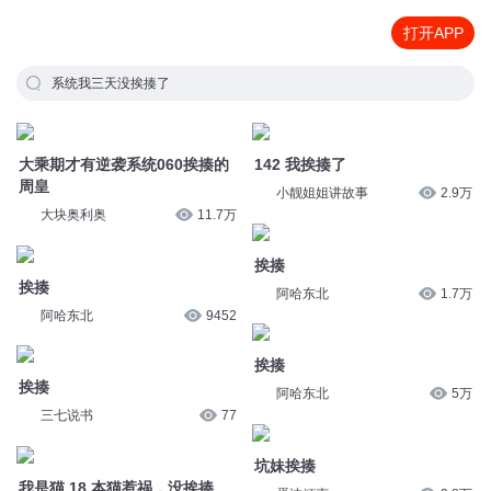
打开APP
系统我三天没挨揍了
大乘期才有逆袭系统060挨揍的
142 我挨揍了
周皇
小靓姐姐讲故事
2.9万
大块奥利奥
11.7万
挨揍
挨揍
阿哈东北
1.7万
阿哈东北
9452
挨揍
挨揍
阿哈东北
5万
三七说书
77
坑妹挨揍
我是猫 18 本猫惹祸，没挨揍