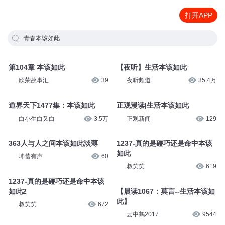
打开APP
青春本该如此
第104章 本该如此
【夜听】生活本该如此
欣荣故事汇
39
夜听频道
35.4万
道界天下1477集：本该如此
正观漫读|生活本该如此
白小生白又白
3.5万
正观新闻
129
363人与人之间本该如此淡薄
1237-真的是碰巧还是命中本该
如此
坤蕾有声
60
叔笑笑
619
1237-真的是碰巧还是命中本该
如此2
【晨读1067：莫言--生活本该如
此】
叔笑笑
672
云中鹤2017
9544