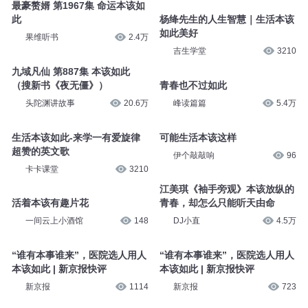
最豪赘婿 第1967集 命运本该如
此
杨绛先生的人生智慧｜生活本该
如此美好
果维听书
2.4万
吉生学堂
3210
九域凡仙 第887集 本该如此
（搜新书《夜无僵》）
青春也不过如此
头陀渊讲故事
20.6万
峰读篇篇
5.4万
生活本该如此-来学一有爱旋律
可能生活本该这样
超赞的英文歌
伊个敲敲响
96
卡卡课堂
3210
江美琪《袖手旁观》本该放纵的
活着本该有趣片花
青春，却怎么只能听天由命
一间云上小酒馆
148
DJ小直
4.5万
“谁有本事谁来”，医院选人用人
“谁有本事谁来”，医院选人用人
本该如此 | 新京报快评
本该如此 | 新京报快评
新京报
1114
新京报
723