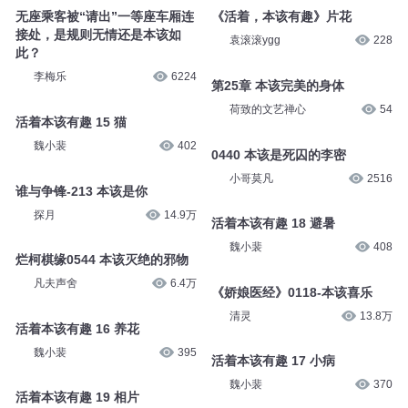
无座乘客被“请出”一等座车厢连
《活着，本该有趣》片花
接处，是规则无情还是本该如
袁滚滚ygg
228
此？
李梅乐
6224
第25章 本该完美的身体
荷致的文艺禅心
54
活着本该有趣 15 猫
魏小裴
402
0440 本该是死囚的李密
小哥莫凡
2516
谁与争锋-213 本该是你
探月
14.9万
活着本该有趣 18 避暑
魏小裴
408
烂柯棋缘0544 本该灭绝的邪物
凡夫声舍
6.4万
《娇娘医经》0118-本该喜乐
清灵
13.8万
活着本该有趣 16 养花
魏小裴
395
活着本该有趣 17 小病
魏小裴
370
活着本该有趣 19 相片