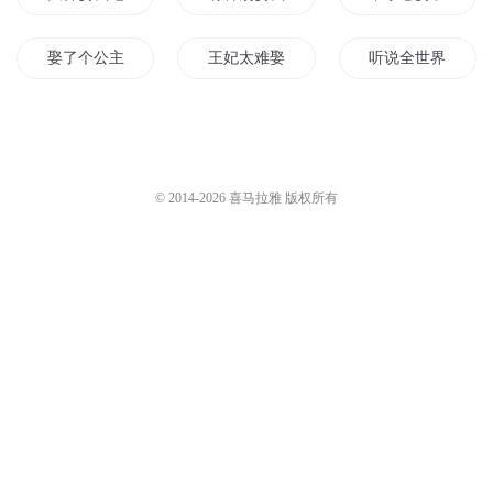
4唐太宗李世民强娶弟媳杨氏4
4唐太宗李世民强娶弟媳杨氏5
古城南笙
92
古城南笙
99
4唐太宗李世民强娶弟媳杨氏6
4唐太宗李世民强娶弟媳杨氏3
古城南笙
94
古城南笙
82
您是不是在找：
大神娶我吧
有种别娶我
不小心娶了女皇
娶了个公主
王妃太难娶
听说全世界都想要
那个谁过来娶我
一不小心娶了影帝
等我长大你会娶我
我想娶你为妻
等你娶我
娶妻重生
© 2014-
2026
喜马拉雅 版权所有