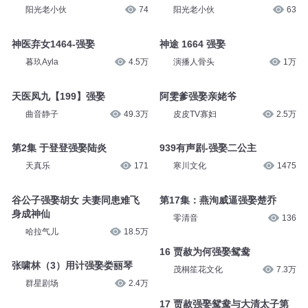
茜小九
2490
茜小九
2546
强娶遭报（上）
强娶遭报（下）
阳光老小伙
74
阳光老小伙
63
神医弃女1464-强娶
神途 1664 强娶
暮玖Ayla
4.5万
演播人骨头
1万
天医凤九【199】强娶
阿雯爹强娶亲姥爷
曲音静子
49.3万
皮皮TV寡妇
2.5万
第2集 于登登强娶陆炎
939有声剧-强娶二公主
天真乐
171
寒川文化
1475
谷公子强娶胡女 夫妻同患难飞
第17集：燕洵威逼强娶楚乔