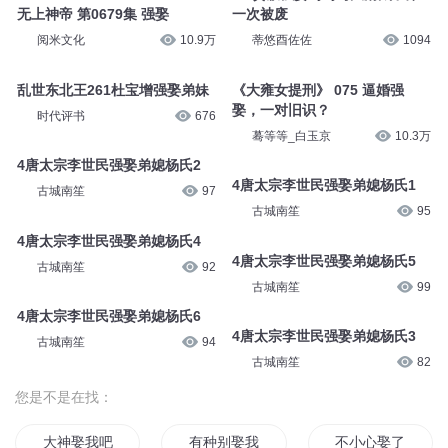
身成神仙
零清音
136
哈拉气儿
18.5万
16 贾赦为何强娶鸳鸯
张啸林（3）用计强娶娄丽琴
茂桐笙花文化
7.3万
群星剧场
2.4万
17 贾赦强娶鸳鸯与大清太子第
无上神帝 第0679集 强娶
一次被废
阅米文化
10.9万
蒂悠酉佐佐
1094
乱世东北王261杜宝增强娶弟妹
《大雍女提刑》 075 逼婚强
娶，一对旧识？
时代评书
676
蓦等等_白玉京
10.3万
4唐太宗李世民强娶弟媳杨氏2
4唐太宗李世民强娶弟媳杨氏1
古城南笙
97
古城南笙
95