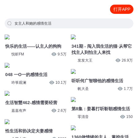
打开APP
女主人和她的感情生活
快乐的生活——认主人的狗狗
341期 - 闯入我生活的猫·从帮它
找主人到怕主人来找
悦昕FM
9.5万
发发大王
26.9万
048 一O一的感情生活
听听何广智聊他的感情生活
吟筝观澜
10.1万
帆大圣
1.7万
生活智慧462-感情需要经营
第8集：姜暮打听靳朝感情生活
嘉嘉有声
2.6万
零清音
150
性生活和协决定夫妻感情
1360做情绪的主人，掌控生活