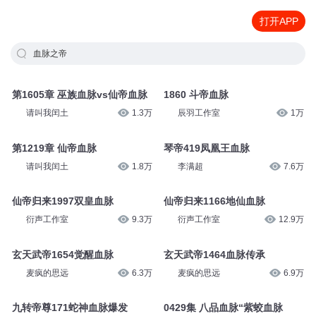
打开APP
血脉之帝
第1605章 巫族血脉vs仙帝血脉
1860 斗帝血脉
请叫我闰土
1.3万
辰羽工作室
1万
第1219章 仙帝血脉
琴帝419凤凰王血脉
请叫我闰土
1.8万
李满超
7.6万
仙帝归来1997双皇血脉
仙帝归来1166地仙血脉
衍声工作室
9.3万
衍声工作室
12.9万
玄天武帝1654觉醒血脉
玄天武帝1464血脉传承
麦疯的思远
6.3万
麦疯的思远
6.9万
九转帝尊171蛇神血脉爆发
0429集 八品血脉“紫蛟血脉