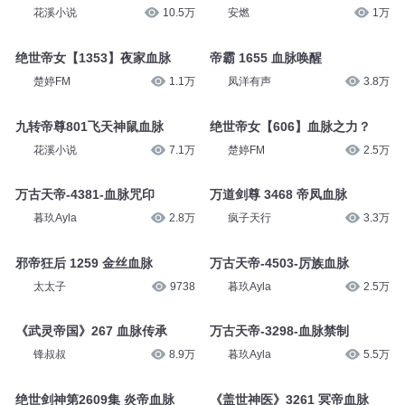
花溪小说
10.5万
安燃
1万
绝世帝女【1353】夜家血脉
帝霸 1655 血脉唤醒
楚婷FM
1.1万
凤洋有声
3.8万
九转帝尊801飞天神鼠血脉
绝世帝女【606】血脉之力？
花溪小说
7.1万
楚婷FM
2.5万
万古天帝-4381-血脉咒印
万道剑尊 3468 帝凤血脉
暮玖Ayla
2.8万
疯子天行
3.3万
邪帝狂后 1259 金丝血脉
万古天帝-4503-厉族血脉
太太子
9738
暮玖Ayla
2.5万
《武灵帝国》267 血脉传承
万古天帝-3298-血脉禁制
锋叔叔
8.9万
暮玖Ayla
5.5万
绝世剑神第2609集 炎帝血脉
《盖世神医》3261 冥帝血脉