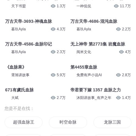
天下书盟
1.3万
一种侃侃
11.7万
万古天帝-3693-神魂血脉
万古天帝-4686-混沌血脉
暮玖Ayla
4.3万
暮玖Ayla
2.2万
万古天帝-4586-血脉印记
无上神帝 第2773集 岩魔血脉
暮玖Ayla
2.3万
阅米文化
4万
《血脉果》
第4455章血脉
霄旭讲故事
5.9万
免费有声小说AI
2.8万
671有虞氏血脉
帝君要下嫁 1357 血脉之力
大斌
2.7万
沐阳讲故事_有声之年
1.4万
您是不是在找：
超强血脉王者
时空命脉
龙脉三国