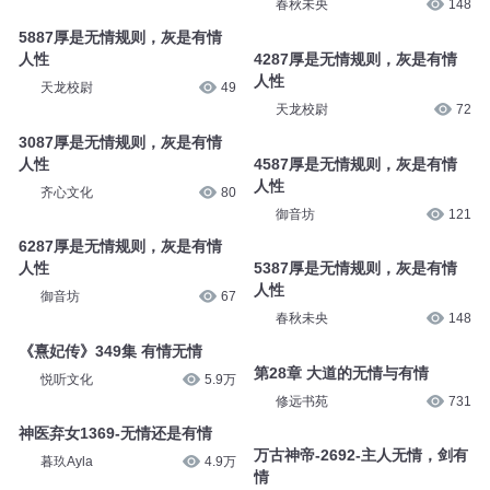
春秋未央
148
5887厚是无情规则，灰是有情
人性
4287厚是无情规则，灰是有情
人性
天龙校尉
49
天龙校尉
72
3087厚是无情规则，灰是有情
人性
4587厚是无情规则，灰是有情
人性
齐心文化
80
御音坊
121
6287厚是无情规则，灰是有情
人性
5387厚是无情规则，灰是有情
人性
御音坊
67
春秋未央
148
《熹妃传》349集 有情无情
第28章 大道的无情与有情
悦听文化
5.9万
修远书苑
731
神医弃女1369-无情还是有情
万古神帝-2692-主人无情，剑有
暮玖Ayla
4.9万
情