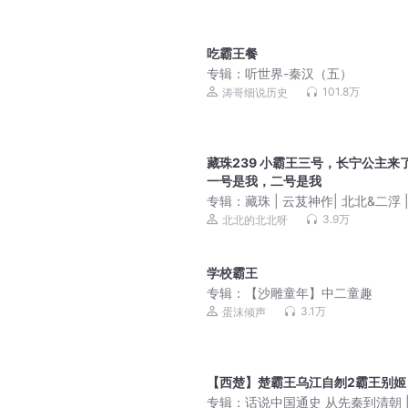
吃霸王餐
专辑：
听世界-秦汉（五）
101.8万
涛哥细说历史
藏珠239 小霸王三号，长宁公主来
一号是我，二号是我
专辑：
藏珠 | 云芨神作| 北北&二浮 |
生复仇 | 双强甜宠 | 轻松超爽文
3.9万
北北的北北呀
学校霸王
专辑：
【沙雕童年】中二童趣
3.1万
蛋沫倾声
【西楚】楚霸王乌江自刎2霸王别姬
专辑：
话说中国通史 从先秦到清朝 |