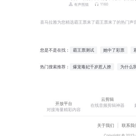
国通史大合集 | 中国历史 | 限时免
1160
有声熊猫
喜马拉雅为您精选霸王票来了霸王票来了的热门声
霸王票测试
她中了彩票
您是不是在找：
我陪女票走花路
快穿这个人
爆宠毒妃千岁惹人撩
为什么
热门搜索推荐：
我女票不叫大力
空间之系统
穿越古代当花魁
鬼差神医
云剪辑
开放平台
在线音频剪辑神器
对接海量精彩内容
关于我们
联系我
Copyright © 2012-