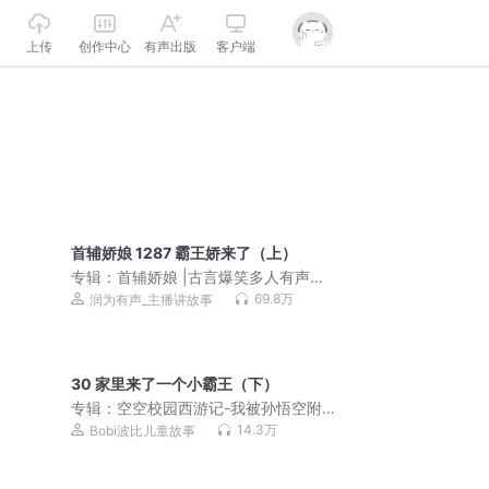
上传
创作中心
有声出版
客户端
首辅娇娘 1287 霸王娇来了（上）
专辑：
首辅娇娘 |古言爆笑多人有声
剧|VIP免费有声小说
69.8万
润为有声_主播讲故事
30 家里来了一个小霸王（下）
专辑：
空空校园西游记-我被孙悟空附身
了
14.3万
Bobi波比儿童故事