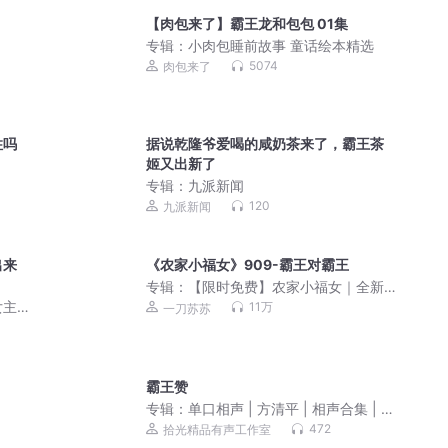
！
【肉包来了】霸王龙和包包 01集
专辑：
小肉包睡前故事 童话绘本精选
5074
肉包来了
住吗
据说乾隆爷爱喝的咸奶茶来了，霸王茶
姬又出新了
专辑：
九派新闻
120
九派新闻
出来
《农家小福女》909-霸王对霸王
专辑：
【限时免费】农家小福女｜全新
阵容爆更版｜郁雨竹经典种田｜一刀苏
女主
11万
一刀苏苏
苏VIP免费多人剧
霸王赞
专辑：
单口相声 | 方清平 | 相声合集 | 解
压|助眠
472
拾光精品有声工作室