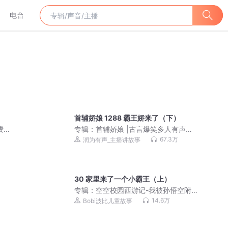
电台
首辅娇娘 1288 霸王娇来了（下）
费多
专辑：
首辅娇娘 |古言爆笑多人有声
剧|VIP免费有声小说
67.3万
润为有声_主播讲故事
30 家里来了一个小霸王（上）
专辑：
空空校园西游记-我被孙悟空附身
了
14.6万
Bobi波比儿童故事