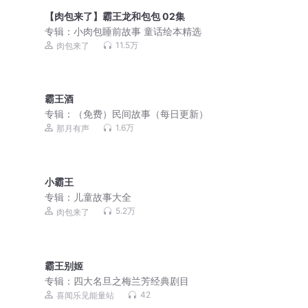
【肉包来了】霸王龙和包包 02集
专辑：
小肉包睡前故事 童话绘本精选
11.5万
肉包来了
霸王酒
专辑：
（免费）民间故事（每日更新）
1.6万
那月有声
小霸王
专辑：
儿童故事大全
5.2万
肉包来了
霸王别姬
专辑：
四大名旦之梅兰芳经典剧目
42
喜闻乐见能量站