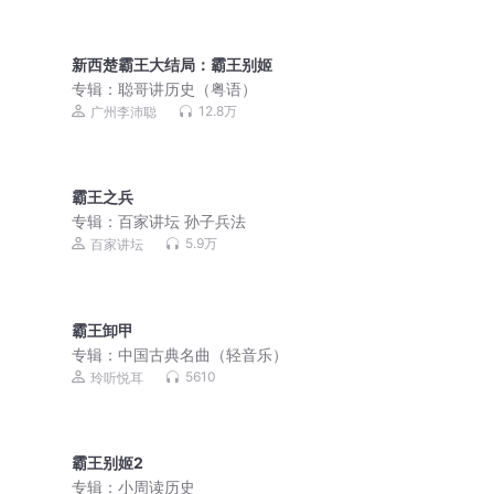
新西楚霸王大结局：霸王别姬
专辑：
聪哥讲历史（粤语）
12.8万
广州李沛聪
霸王之兵
专辑：
百家讲坛 孙子兵法
5.9万
百家讲坛
霸王卸甲
专辑：
中国古典名曲（轻音乐）
5610
玲听悦耳
霸王别姬2
专辑：
小周读历史