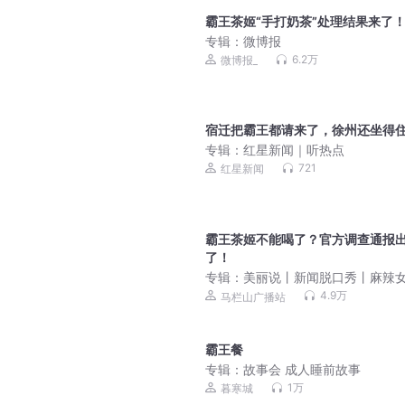
霸王茶姬“手打奶茶”处理结果来了
专辑：
微博报
6.2万
微博报_
宿迁把霸王都请来了，徐州还坐得
专辑：
红星新闻｜听热点
721
红星新闻
霸王茶姬不能喝了？官方调查通报
了！
专辑：
美丽说丨新闻脱口秀丨麻辣
播
4.9万
马栏山广播站
霸王餐
专辑：
故事会 成人睡前故事
1万
暮寒城