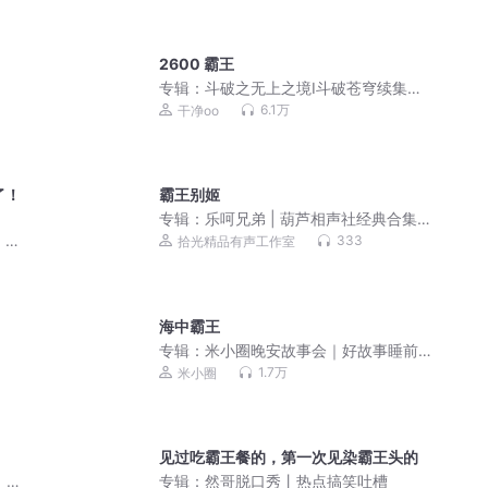
2600 霸王
专辑：
斗破之无上之境Ⅰ斗破苍穹续集多
人剧
6.1万
干净oo
了！
霸王别姬
专辑：
乐呵兄弟 | 葫芦相声社经典合集 |
高能爆笑
 重
333
拾光精品有声工作室
海中霸王
专辑：
米小圈晚安故事会｜好故事睡前
必听
1.7万
米小圈
见过吃霸王餐的，第一次见染霸王头的
 中
专辑：
然哥脱口秀丨热点搞笑吐槽