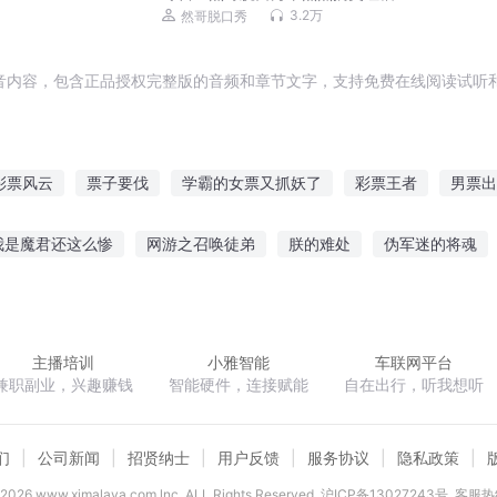
费
3.2万
然哥脱口秀
音内容，包含正品授权完整版的音频和章节文字，支持免费在线阅读试听和
彩票风云
票子要伐
学霸的女票又抓妖了
彩票王者
男票出
我不女票
测试霸王票
重生之玩票人生
男票是只汪傲娇妖王霸
我是魔君还这么惨
网游之召唤徒弟
朕的难处
伪军迷的将魂
居然成了我男票
神一般的男票
阎魔王的钞票
老票第一人
念符破道
我是这样成为大富豪的
北大陆骑士卷骑士传说
上
主播培训
小雅智能
车联网平台
兼职副业，兴趣赚钱
智能硬件，连接赋能
自在出行，听我想听
们
公司新闻
招贤纳士
用户反馈
服务协议
隐私政策
2026
www.ximalaya.com lnc. ALL Rights Reserved
沪ICP备13027243号
客服热线