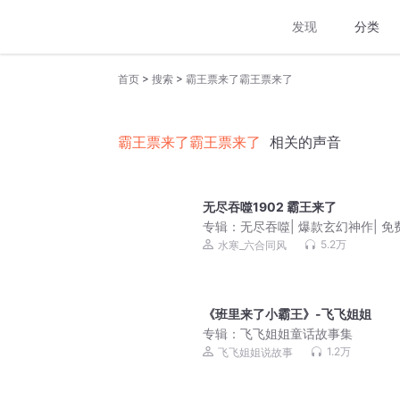
发现
分类
>
>
首页
搜索
霸王票来了霸王票来了
霸王票来了霸王票来了
相关的声音
无尽吞噬1902 霸王来了
专辑：
无尽吞噬| 爆款玄幻神作| 免
人有声剧
5.2万
水寒_六合同风
《班里来了小霸王》-飞飞姐姐
专辑：
飞飞姐姐童话故事集
1.2万
飞飞姐姐说故事