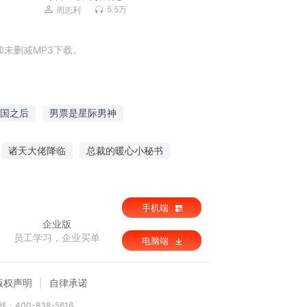
5.5万
周志利
未删减MP3下载。
国之后
男票是星际男神
宠
彩票轶事
重生之玩票
诸天大佬降临
总裁的暖心小秘书
古卷轴
奉你繁花似锦
异世荒岛记
手机端
企业版
员工学习，企业买单
电脑端
版权声明
自律承诺
：400-838-5616