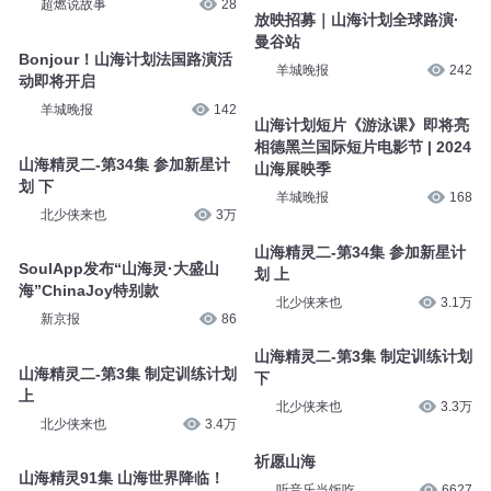
超燃说故事
28
放映招募｜山海计划全球路演·
曼谷站
Bonjour！山海计划法国路演活
羊城晚报
242
动即将开启
羊城晚报
142
山海计划短片《游泳课》即将亮
相德黑兰国际短片电影节 | 2024
山海精灵二-第34集 参加新星计
山海展映季
划 下
羊城晚报
168
北少侠来也
3万
山海精灵二-第34集 参加新星计
SoulApp发布“山海灵·大盛山
划 上
海”ChinaJoy特别款
北少侠来也
3.1万
新京报
86
山海精灵二-第3集 制定训练计划
山海精灵二-第3集 制定训练计划
下
上
北少侠来也
3.3万
北少侠来也
3.4万
祈愿山海
山海精灵91集 山海世界降临！
听音乐当饭吃
6627