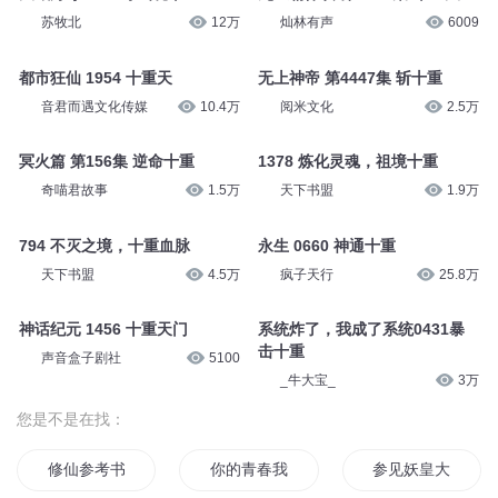
苏牧北
12万
灿林有声
6009
都市狂仙 1954 十重天
无上神帝 第4447集 斩十重
音君而遇文化传媒
10.4万
阅米文化
2.5万
冥火篇 第156集 逆命十重
1378 炼化灵魂，祖境十重
奇喵君故事
1.5万
天下书盟
1.9万
794 不灭之境，十重血脉
永生 0660 神通十重
天下书盟
4.5万
疯子天行
25.8万
神话纪元 1456 十重天门
系统炸了，我成了系统0431暴
击十重
声音盒子剧社
5100
_牛大宝_
3万
您是不是在找：
修仙参考书
你的青春我参半
参见妖皇大人