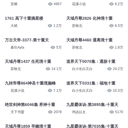
安燃
4957
花溪小说
6.2万
1761 高下十重摘星楼
天域丹尊2826 化神境十重
大斌
1.2万
苏牧北
6.3万
万古天帝-3377-第十重天
天域丹尊4460 通离境十重
暮玖Ayla
5万
苏牧北
1.8万
天域丹尊1437 生死境十重
道界天下0070集：通脉十重
苏牧北
14.1万
白小生白又白
24.2万
九转帝尊864神圣十重境巅峰
道界天下0331集：福地十重
花溪小说
7.1万
白小生白又白
10.3万
绝世剑神第6046集 界神十重
九星霸体诀-第3895集-十重天
天下书盟
2078
鸿达以太
5170
天域丹尊1859 寻幽境十重
九星霸体诀-第7035集-十重天