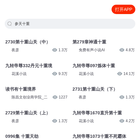
打开APP
参天十重
2730第十重山关（中）
第279章神通十重
夜彦
1.3万
免费有声小说AI
4.8万
九转帝尊332丹元十重境
九转帝尊097炼体十重
花溪小说
9.3万
花溪小说
14.1万
读书有十重境界
2731第十重山关（下）
陈昌文创业商学院_二
1227
夜彦
1.3万
2729第十重山关（上）
九转帝尊1670直升第十重
夜彦
1.3万
花溪小说
4.2万
0996集 十重天劫
九转帝尊1073十重不死霸体