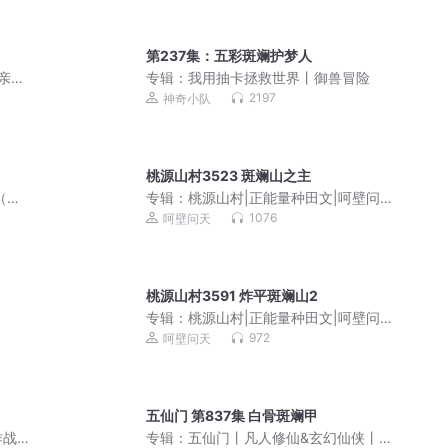
第237集：五彩斑斓护梦人
 亲子
专辑：
我用抽卡拯救世界丨御兽冒险
2197
神奇小队
桃源山村3523 斑斓山之主
（第
专辑：
桃源山村|正能量种田文|呵壁问天
演播|田园都市|多人有声剧
1076
呵壁问天
桃源山村3591 炸平斑斓山2
专辑：
桃源山村|正能量种田文|呵壁问天
演播|田园都市|多人有声剧
972
呵壁问天
五仙门 第837集 白骨斑斓甲
作战
专辑：
五仙门丨凡人修仙&玄幻仙侠丨多