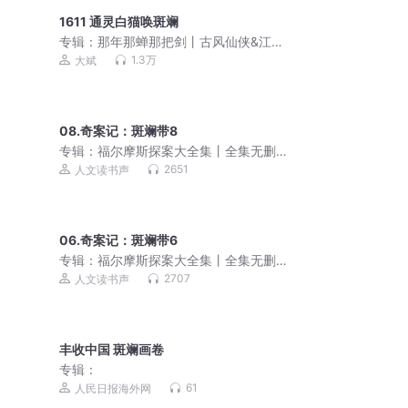
1611 通灵白猫唤斑斓
专辑：
那年那蝉那把剑丨古风仙侠&江湖
权谋&大斌不想工作室多人有声剧
1.3万
大斌
08.奇案记：斑斓带8
专辑：
福尔摩斯探案大全集丨全集无删
减丨真相绝不缺席
2651
人文读书声
06.奇案记：斑斓带6
专辑：
福尔摩斯探案大全集丨全集无删
减丨真相绝不缺席
2707
人文读书声
丰收中国 斑斓画卷
专辑：
61
人民日报海外网