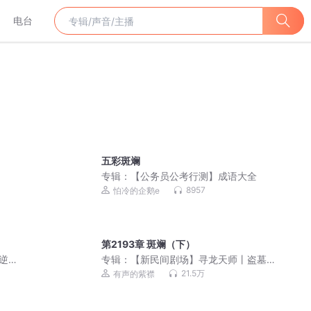
电台
五彩斑斓
专辑：
【公务员公考行测】成语大全
8957
怕冷的企鹅e
第2193章 斑斓（下）
的逆袭
专辑：
【新民间剧场】寻龙天师丨盗墓
礼官地府索命（摸金天师作者新作）阴
21.5万
有声的紫襟
间点名