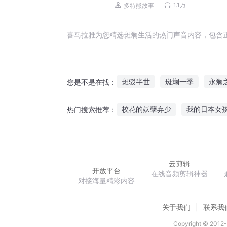
丨超级玩家丨多特熊故事
1.1万
多特熊故事
喜马拉雅为您精选斑斓生活的热门声音内容，包含
斑驳半世
斑斓一季
永斓
您是不是在找：
斗罗之斑临
斑走天下
旧
校花的妖孽弃少
我的日本女
热门搜索推荐：
五彩斑斓
火影之四战我为斑
似水年华不负卿
大话西游之
云剪辑
开放平台
在线音频剪辑神器
对接海量精彩内容
关于我们
联系我
Copyright © 2012-