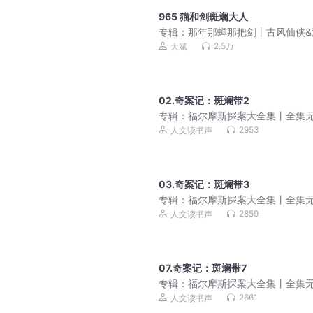
965 猫和剑斑斓大人
专辑：
那年那蝉那把剑丨古风仙侠&
权谋&大斌不想工作室多人有声剧
2.5万
大斌
02.奇案记：斑斓带2
专辑：
福尔摩斯探案大全集丨全集
减丨真相绝不缺席
2953
人文读书声
03.奇案记：斑斓带3
专辑：
福尔摩斯探案大全集丨全集
减丨真相绝不缺席
2859
人文读书声
07.奇案记：斑斓带7
专辑：
福尔摩斯探案大全集丨全集
减丨真相绝不缺席
2661
人文读书声