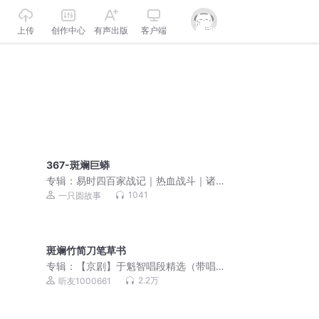
上传
创作中心
有声出版
客户端
367-斑斓巨蟒
专辑：
易时四百家战记｜热血战斗｜诸
子百家传人
1041
一只圆故事
斑斓竹简刀笔草书
专辑：
【京剧】于魁智唱段精选（带唱
词）
2.2万
听友1000661