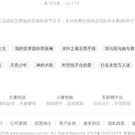
人有声剧
2.1万
叨马澹
正品授权完整版的音频和章节文字，支持免费在线阅读试听和未删减MP3
之主
我的世界因你而斑斓
木叶之幕后黑手斑
我与斑马她与鹿
城斑驳
火影之不太一样的斑爷
斑灵之妖魔梦魇
斑点蝴蝶
孩
天音少年
神的大陆
时空抵不住的爱
行走末世万人迷
重生之斑驳青春
三打白骨精
无限位面红包群
嫡女谋心绝色王妃太嚣张
仙剑奇
主播培训
小雅智能
车联网平台
兼职副业，兴趣赚钱
智能硬件，连接赋能
自在出行，听我想听
们
公司新闻
招贤纳士
用户反馈
服务协议
隐私政策
2026
www.ximalaya.com lnc. ALL Rights Reserved
沪ICP备13027243号
客服热线