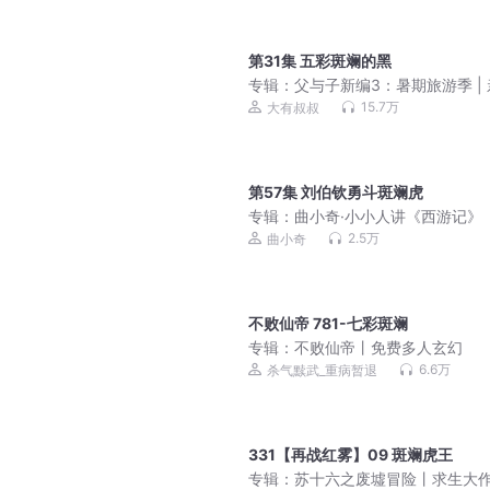
第31集 五彩斑斓的黑
专辑：
父与子新编3：暑期旅游季 |
笑话|睡前故事
15.7万
大有叔叔
第57集 刘伯钦勇斗斑斓虎
专辑：
曲小奇·小小人讲《西游记》
一季）
2.5万
曲小奇
不败仙帝 781-七彩斑斓
专辑：
不败仙帝丨免费多人玄幻
6.6万
杀气黩武_重病暂退
331【再战红雾】09 斑斓虎王
专辑：
苏十六之废墟冒险丨求生大