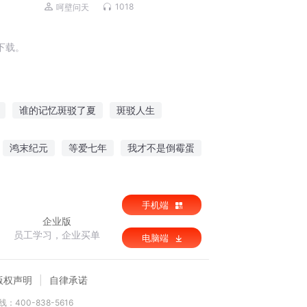
演播|田园都市|多人有声剧
1018
呵壁问天
下载。
谁的记忆斑驳了夏
斑驳人生
幻彩斑斓
斑爷在旅行
斑驳二三
鸿末纪元
等爱七年
我才不是倒霉蛋
侠传之后续
系统提示
手机端
企业版
员工学习，企业买单
电脑端
版权声明
自律承诺
：400-838-5616