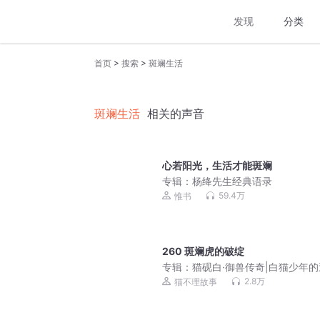
发现
分类
>
>
首页
搜索
斑斓生活
斑斓生活
相关的声音
心若阳光，生活才能斑斓
专辑：
杨绛先生经典语录
59.4万
惟书
260 斑斓虎的破绽
专辑：
猫砚白·御兽传奇|白猫少年
序章|猫不理故事
2.8万
猫不理故事