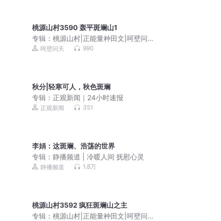
桃源山村3590 轰平斑斓山1
专辑：
桃源山村|正能量种田文|呵壁问天
演播|田园都市|多人有声剧
990
呵壁问天
秋分|轻寒可人，秋色斑斓
专辑：
正观新闻｜24小时速报
351
正观新闻
李娟：这斑斓、浩荡的世界
专辑：
静播频道 | 冷暖人间 抚慰心灵
1.8万
静播频道
桃源山村3592 疯狂斑斓山之主
专辑：
桃源山村|正能量种田文|呵壁问天