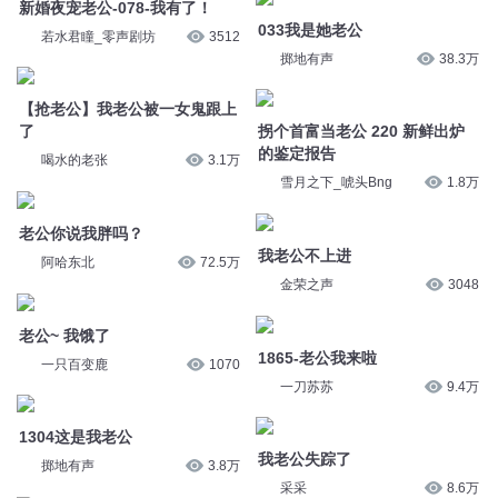
雪月之下_唬头Bng
1.8万
老公你说我胖吗？
我老公不上进
阿哈东北
72.5万
金荣之声
3048
老公~ 我饿了
1865-老公我来啦
一只百变鹿
1070
一刀苏苏
9.4万
1304这是我老公
我老公失踪了
掷地有声
3.8万
采采
8.6万
我对老公不信任，老公执意要跟
我离婚
男神老公强势爱-947-老公，我
想要了
吭爹
2.3万
墨夜有声
4.1万
男神老公强势爱-971-看上我老
公了？
横刀夺爱 049 我有老公
墨夜有声
4万
不二灰
1.9万
您是不是在找：