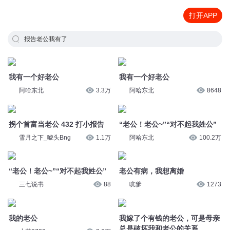
打开APP
报告老公我有了
我有一个好老公
我有一个好老公
阿哈东北
3.3万
阿哈东北
8648
拐个首富当老公 432 打小报告
“老公！老公~”“对不起我姓公”
雪月之下_唬头Bng
1.1万
阿哈东北
100.2万
“老公！老公~”“对不起我姓公”
老公有病，我想离婚
三七说书
88
吭爹
1273
我的老公
我嫁了个有钱的老公，可是母亲
总是破坏我和老公的关系
小花0720
3.6万
主播暮霭
1314
老公出轨，我跟老公的感情淡漠