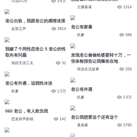
老公有家暴
金荣之声
5814
吭爹
586
我嫁了个同性恋老公 5 老公的性
取向有问题
发现老公偷偷给婆婆转十万，一
张体检报告让我瘫坐在地
海韵天涯工夫
32
简说生活故事
256
老公有外遇，说我性冷淡
老公有外遇
吭爹
1.5万
吭爹
2.5万
060 老公，有人欺负我
老公我想要这个还有这个
恐龙有声剧场
142
薯条酱
3795
新婚夜宠老公-078-我有了！
033我是她老公
若水君瞳_零声剧坊
3512
掷地有声
38.3万
【抢老公】我老公被一女鬼跟上
了
拐个首富当老公 220 新鲜出炉
的鉴定报告
喝水的老张
3.1万