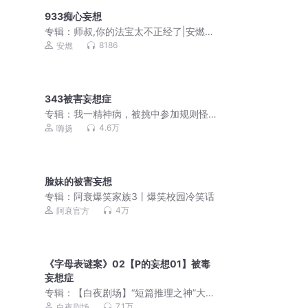
933痴心妄想
专辑：
师叔,你的法宝太不正经了|安燃穿
越爆笑修仙|法宝不正经VIP免费有声小
8186
安燃
说
343被害妄想症
专辑：
我一精神病，被挑中参加规则怪
谈 | 悬疑爆笑 | 嗨扬演播 | 多人有声剧
4.6万
嗨扬
脸妹的被害妄想
专辑：
阿衰爆笑家族3丨爆笑校园冷笑话
4万
阿衰官方
《字母表谜案》02【P的妄想01】被毒
妄想症
专辑：
【白夜剧场】“短篇推理之神”大山
诚一郎合集|密室大奖神作|悬案诡计|本
7.1万
白夜剧场