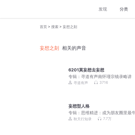
发现
分类
>
>
首页
搜索
妄想之刻
妄想之刻
相关的声音
6201莫妄想去妄想
专辑：
寻道有声南怀瑾宗镜录略讲
3716
寻道有声
妄想型人格
专辑：
思维精进：成为朋友圈里最
人
7.7万
秋天行知录