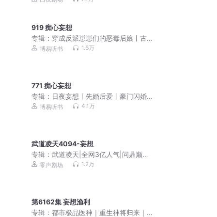
格推理
919 痴心妄想
专辑：
穿成反派崽崽们的恶毒后娘丨古
言穿越爽文丨甜宠种田
1.6万
博易听书
771 痴心妄想
专辑：
日夜妄想丨先婚后爱丨豪门闪婚
丨甜宠丨佔有姜西姐妹篇
4.1万
博易听书
武道凌天4094-妄想
专辑：
武道凌天|全网3亿人气|问鼎巅峰
原班人马|极道剑尊杀伐果断
1.2万
零声剧场
第6162集 妄想渔利
专辑：
都市极品医神｜重生神将归来｜