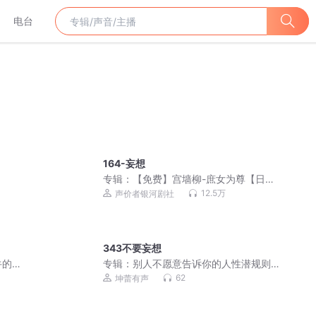
电台
164-妄想
专辑：
【免费】宫墙柳-庶女为尊【日更
10集】
12.5万
声价者银河剧社
343不要妄想
牛的
专辑：
别人不愿意告诉你的人性潜规则|
人间通透|人性深处
62
坤蕾有声