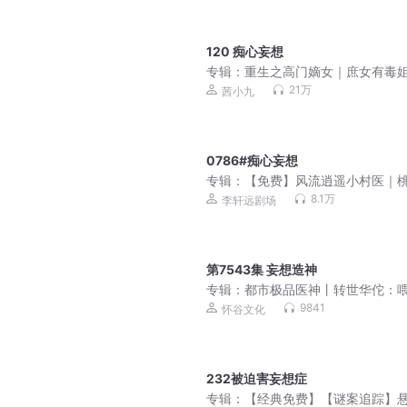
120 痴心妄想
专辑：
重生之高门嫡女｜庶女有毒
篇｜免费爽文小说
21万
茜小九
0786#痴心妄想
专辑：
【免费】风流逍遥小村医｜
偷香高手｜风流香艳美女｜乡野迷
8.1万
李轩远剧场
多人有声剧
第7543集 妄想造神
专辑：
都市极品医神丨转世华佗：
就你小子叫叶辰啊？
9841
怀谷文化
232被迫害妄想症
专辑：
【经典免费】【谜案追踪】