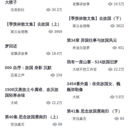
大喷子
老飘讲故事
16.5万
伍壹剧社
30.3万
【季羡林散文集】去故国（下）
【季羡林散文集】去故国（上）
紫云金翅雕
3822
紫云金翅雕
3969
第34章 异国往事与故国风云
梦回还
奔波尔菠萝
401
老飘讲故事
18.4万
我有一座山寨 - 514故国旧梦
000 自序：故国 身影 沉默
大斌不想工作室
22.2万
迟暮之声
159
3454番外篇：依依故国女、巍
1508汉唐故土今属谁、血沃故
巍弥勒像
国轻寒余味
大斌
5.9万
大斌
22.2万
第41集 思念故国雁南归 （下）
第40集 思念故国雁南归 （上）
世说鑫言
84
世说鑫言
88