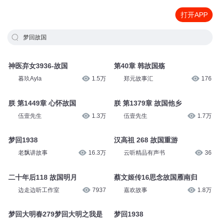
打开APP
梦回故国
神医弃女3936-故国
第40章 韩故国殇
暮玖Ayla
1.5万
郑元故事汇
176
朕 第1449章 心怀故国
朕 第1379章 故国他乡
伍壹先生
1.3万
伍壹先生
1.7万
梦回1938
汉高祖 268 故国重游
老飘讲故事
16.3万
云听精品有声书
36
二十年后118 故国明月
蔡文姬传16思念故国雁南归
边走边听工作室
7937
嘉欢故事
1.8万
梦回大明春279梦回大明之我是
梦回1938