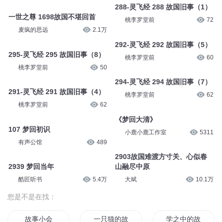
288-灵飞经 288 故国旧事（1）
一世之尊 1698故国不堪回首
桃李罗堂前
72
麦疯的思远
2.1万
292-灵飞经 292 故国旧事（5）
295-灵飞经 295 故国旧事（8）
桃李罗堂前
60
桃李罗堂前
50
294-灵飞经 294 故国旧事（7）
291-灵飞经 291 故国旧事（4）
桃李罗堂前
62
桃李罗堂前
62
《梦回大清》
107 梦回初识
小鹿小鹿工作室
5311
有声公馆
489
2903故国难渡方寸关、心似春
2939 梦回当年
山融尽中原
酷匠听书
5.4万
大斌
10.1万
您是不是在找：
故事小会
一只猫的故事
学之中的故事