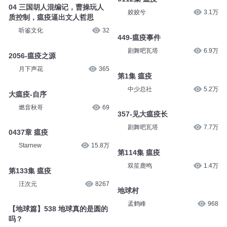
04 三国胡人混编记，曹操玩人
姣姣兮
3.1万
质控制，瘟疫逼出文人哲思
听鉴文化
32
449-瘟疫事件
剧舞吧瓦塔
6.9万
2056-瘟疫之源
月下声花
365
第1集 瘟疫
中少总社
5.2万
大瘟疫-自序
燃音秋哥
69
357-见大瘟疫长
剧舞吧瓦塔
7.7万
0437章 瘟疫
Starnew
15.8万
第114集 瘟疫
双笙鹿鸣
1.4万
第133集 瘟疫
汪次元
8267
地球村
孟鹤峰
968
【地球篇】538 地球真的是圆的
吗？