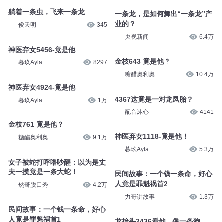
躺着一条虫，飞来一条龙
一条龙，是如何舞出“一条龙”产
业的？
俊天明
345
央视新闻
6.4万
神医弃女5456-竟是他
金枝643 竟是他？
暮玖Ayla
8297
糖醋奥利奥
10.4万
神医弃女4924-竟是他
4367这竟是一对龙凤胎？
暮玖Ayla
1万
配音沐心
4141
金枝761 竟是他？
神医弃女1118-竟是他！
糖醋奥利奥
9.1万
暮玖Ayla
5.3万
女子被蛇打呼噜吵醒：以为是丈
夫一摸竟是一条大蛇！
民间故事：一个钱一条命，好心
人竟是罪魁祸首2
然哥脱口秀
4.2万
力哥讲故事
1.3万
民间故事：一个钱一条命，好心
人竟是罪魁祸首1
龙抬头2436看他，像一条狗