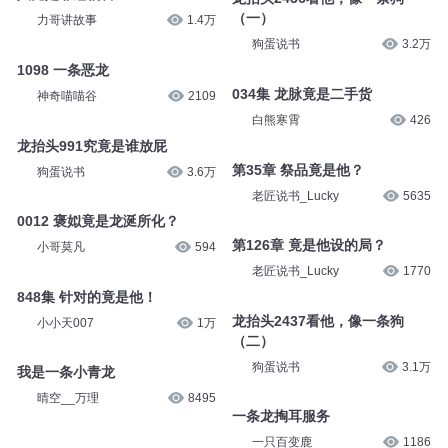
（一）
力哥讲故事
1.4万
狗蛋说书
3.2万
1098 一条恶龙
034集 龙脉竟是二手货
神奇喵喵谷
2109
白熊寒霄
426
龙抬头991究竟是谁放屁
第35章 祭品竟是他？
狗蛋说书
3.6万
老匠说书_Lucky
5635
0012 褒姒竟是龙涎所化？
第126章 竟是他设的局？
小哥莫凡
594
老匠说书_Lucky
1770
848集 针对的竟是他！
龙抬头2437看他，像一条狗
小小天007
1万
（二）
狗蛋说书
3.1万
我是一条小青龙
晴空__万理
8495
一条龙掏耳服务
一只百变鹿
1186