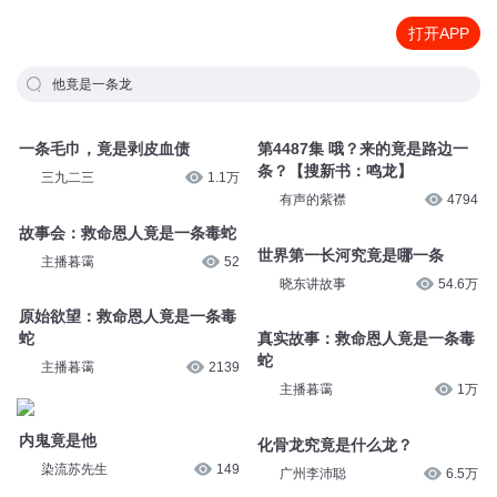
打开APP
他竟是一条龙
一条毛巾，竟是剥皮血债
第4487集 哦？来的竟是路边一
条？【搜新书：鸣龙】
三九二三
1.1万
有声的紫襟
4794
故事会：救命恩人竟是一条毒蛇
世界第一长河究竟是哪一条
主播暮霭
52
晓东讲故事
54.6万
原始欲望：救命恩人竟是一条毒
蛇
真实故事：救命恩人竟是一条毒
蛇
主播暮霭
2139
主播暮霭
1万
内鬼竟是他
化骨龙究竟是什么龙？
染流苏先生
149
广州李沛聪
6.5万