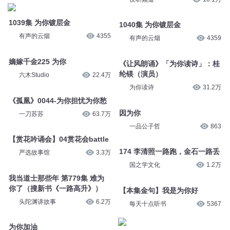
1039集 为你镀层金
1040集 为你镀层金
有声的云烟
4355
有声的云烟
4359
嫡嫁千金225 为你
《让风朗诵》「为你读诗」：桂
纶镁（演员）
六木Studio
22.4万
为你读诗
31.2万
《孤凰》0044-为你担忧为你愁
因为你
一刀苏苏
63.7万
一品公子哲
863
【赏花吟诵会】04赏花会battle
174 李清照一路跑，金石一路丢
严选故事馆
3.3万
国之学文化
1.2万
我当道士那些年 第779集 难为
你了（搜新书《一路高升》）
【本集金句】我是为你好
头陀渊讲故事
6.2万
每天十点听书
5367
为你加油