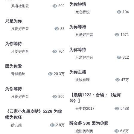
为你钟情
风语社彤云
399
允心音悦
104
只是为你
为你等待
只爱好声音
83
只爱好声音
1571
为你等待
为你等待
只爱好声音
704
只爱好声音
312
因为你爱
为你主播
青叔船铭
20.3万
波波有理
47万
为你等待
【晨读1222：合诵：《运河
只爱好声音
266
吟》】
云中鹤2017
5438
《云家小九超皮哒》5226 为你
痴为你狂
醉金盏 300 因为你蠢
妙儿姐
2.8万
糖醋奥利奥
6.8万