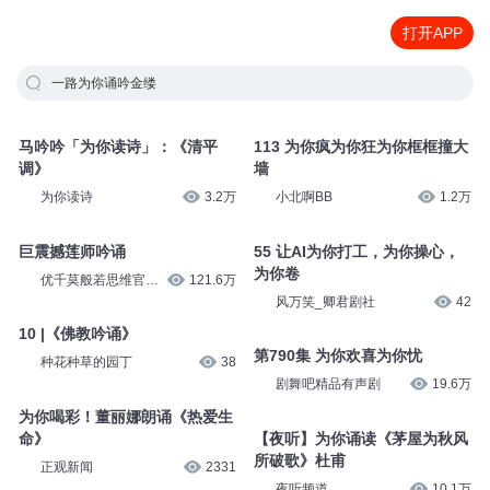
打开APP
一路为你诵吟金缕
马吟吟「为你读诗」：《清平
113 为你疯为你狂为你框框撞大
调》
墙
为你读诗
3.2万
小北啊BB
1.2万
巨震撼莲师吟诵
55 让AI为你打工，为你操心，
为你卷
优千莫般若思维官方
121.6万
号
风万笑_卿君剧社
42
10 |《佛教吟诵》
第790集 为你欢喜为你忧
种花种草的园丁
38
剧舞吧精品有声剧
19.6万
为你喝彩！董丽娜朗诵《热爱生
命》
【夜听】为你诵读《茅屋为秋风
所破歌》杜甫
正观新闻
2331
夜听频道
10.1万