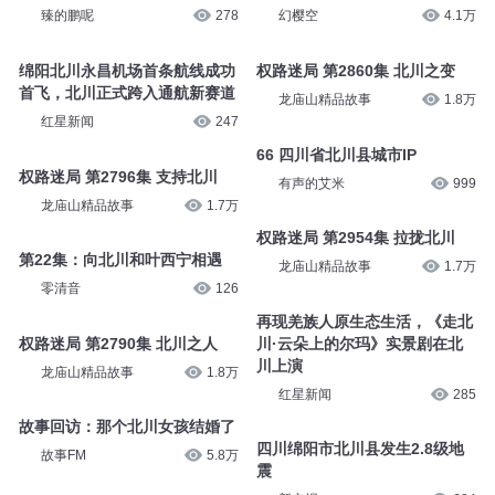
臻的鹏呢
278
幻樱空
4.1万
绵阳北川永昌机场首条航线成功
权路迷局 第2860集 北川之变
首飞，北川正式跨入通航新赛道
龙庙山精品故事
1.8万
红星新闻
247
66 四川省北川县城市IP
权路迷局 第2796集 支持北川
有声的艾米
999
龙庙山精品故事
1.7万
权路迷局 第2954集 拉拢北川
第22集：向北川和叶西宁相遇
龙庙山精品故事
1.7万
零清音
126
再现羌族人原生态生活，《走北
权路迷局 第2790集 北川之人
川·云朵上的尔玛》实景剧在北
川上演
龙庙山精品故事
1.8万
红星新闻
285
故事回访：那个北川女孩结婚了
四川绵阳市北川县发生2.8级地
故事FM
5.8万
震