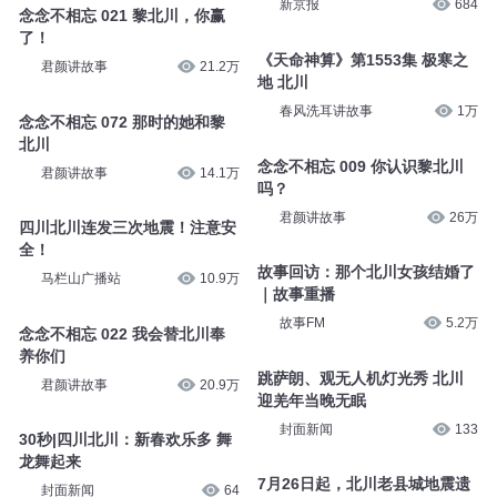
新京报
684
念念不相忘 021 黎北川，你赢
了！
《天命神算》第1553集 极寒之
君颜讲故事
21.2万
地 北川
春风洗耳讲故事
1万
念念不相忘 072 那时的她和黎
北川
念念不相忘 009 你认识黎北川
君颜讲故事
14.1万
吗？
君颜讲故事
26万
四川北川连发三次地震！注意安
全！
故事回访：那个北川女孩结婚了
马栏山广播站
10.9万
｜故事重播
故事FM
5.2万
念念不相忘 022 我会替北川奉
养你们
跳萨朗、观无人机灯光秀 北川
君颜讲故事
20.9万
迎羌年当晚无眠
封面新闻
133
30秒|四川北川：新春欢乐多 舞
龙舞起来
7月26日起，北川老县城地震遗
封面新闻
64