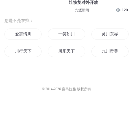
址恢复对外开放
九派新闻
120
您是不是在找：
爱忘情川
一笑如川
灵川东界
川行天下
川系天下
九川帝尊
云落千川
忘川风云
万川之妖
忘川天下
山川万里
灵川九歌
© 2014-
2026
喜马拉雅 版权所有
一池云川
龙川后裔
云开见川
花落长川
山川之巅
云梦如川