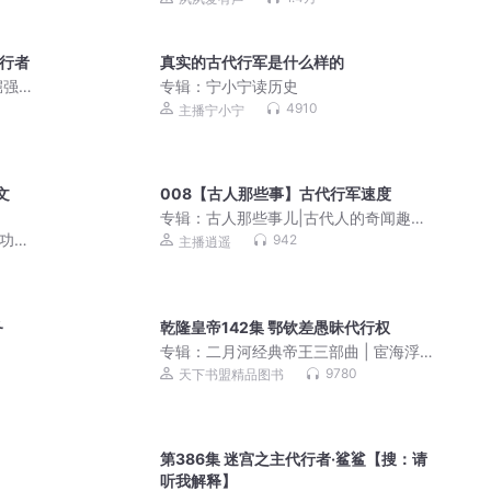
斗争逆袭上位
代行者
真实的古代行军是什么样的
倔强
专辑：
宁小宁读历史
桑沃原
4910
主播宁小宁
文
008【古人那些事】古代行军速度
专辑：
古人那些事儿|古代人的奇闻趣事|
历史冷知识！
成功上
942
主播逍遥
作丨
务
乾隆皇帝142集 鄂钦差愚昧代行权
专辑：
二月河经典帝王三部曲 | 宦海浮
沉，帝王权谋 | 康雍乾盛世 | 历史迷必
9780
天下书盟精品图书
听！| 康熙大帝、雍正皇帝、乾隆皇帝
第386集 迷宫之主代行者·鲨鲨【搜：请
听我解释】