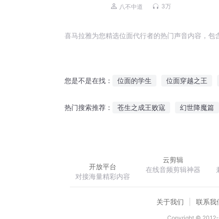
3万
八不中道
喜马拉雅为您精选位面代行者的热门声音内容，包
位面的学生
位面穿越之王
您是不是在找：
龙之位面
位面成神之路
苍生之成王败寇
幻世降魔篇
热门搜索推荐：
无尽之位面魔龙
末日位面系
末世龙神领主
重生之七世嫁
云剪辑
开放平台
在线音频剪辑神器
对接海量精彩内容
关于我们
联系我
Copyright © 2012-