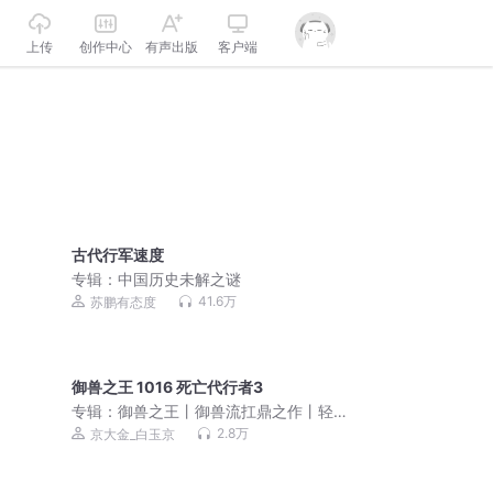
上传
创作中心
有声出版
客户端
古代行军速度
专辑：
中国历史未解之谜
41.6万
苏鹏有态度
御兽之王 1016 死亡代行者3
专辑：
御兽之王丨御兽流扛鼎之作丨轻
松搞笑丨都市异能丨轻泉流响京大金丨
2.8万
京大金_白玉京
多人有声剧