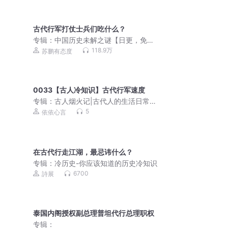
古代行军打仗士兵们吃什么？
专辑：
中国历史未解之谜【日更，免
费】
118.9万
苏鹏有态度
0033【古人冷知识】古代行军速度
专辑：
古人烟火记|古代人的生活日常，
原来这么有意思！
5
依依心言
在古代行走江湖，最忌讳什么？
专辑：
冷历史-你应该知道的历史冷知识
6700
詩展
泰国内阁授权副总理普坦代行总理职权
专辑：