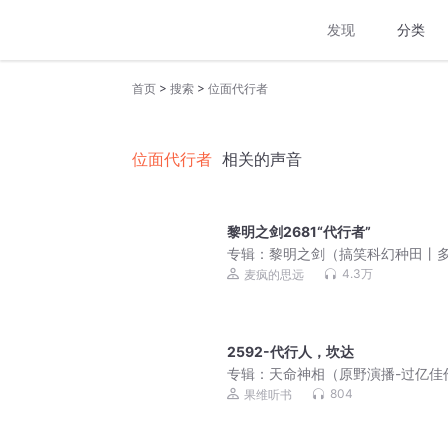
发现
分类
>
>
首页
搜索
位面代行者
位面代行者
相关的声音
黎明之剑2681“代行者”
专辑：
黎明之剑（搞笑科幻种田丨
有声剧）|长夜开拓者
4.3万
麦疯的思远
2592-代行人，坎达
专辑：
天命神相（原野演播-过亿佳
804
果维听书