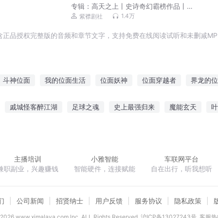
专辑：
高天之上丨史诗奇幻霸榜作品丨
魔法&科幻丨紫襟剧社制作|多人有声剧
1.4万
紫襟剧社
含正品授权完整版的音频和章节文字，支持免费在线阅读试听和未删减MP
斗神位面
我的位面生活
位面妖神
位面穿越者
界龙的位
位面之子
位面帝尊
位面成神
位面穿越者和他的女儿们
位
戚城怪客醉江湖
足球之魂
史上最强归来
魔能玄天
叶
统
位面至尊系统
娘
萌妻难养关门放总裁
云天之心
玄明大魔神
一腔山河血
主播培训
小雅智能
车联网平台
兼职副业，兴趣赚钱
智能硬件，连接赋能
自在出行，听我想听
们
公司新闻
招贤纳士
用户反馈
服务协议
隐私政策
2026
www.ximalaya.com lnc. ALL Rights Reserved
沪ICP备13027243号
客服热线