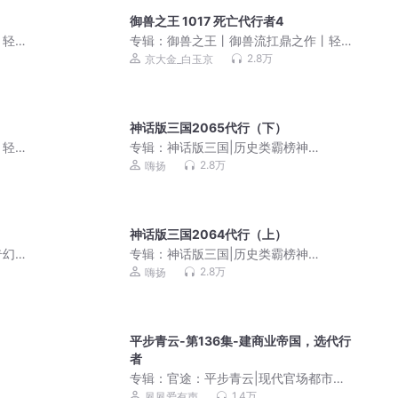
御兽之王 1017 死亡代行者4
丨轻
专辑：
御兽之王丨御兽流扛鼎之作丨轻
金丨
松搞笑丨都市异能丨轻泉流响京大金丨
2.8万
京大金_白玉京
多人有声剧
神话版三国2065代行（下）
丨轻
专辑：
神话版三国|历史类霸榜神
金丨
作|4000万人追读|嗨扬领衔有声剧
2.8万
嗨扬
神话版三国2064代行（上）
奇幻
专辑：
神话版三国|历史类霸榜神
作|4000万人追读|嗨扬领衔有声剧
2.8万
嗨扬
平步青云-第136集-建商业帝国，选代行
者
专辑：
官途：平步青云|现代官场都市重
生爽文|权色巅峰游戏|步步高升无边权谋
1.4万
夙夙爱有声