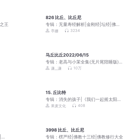
826 比丘、比丘尼
典之王
专辑：
无量寿经解析|金刚经|坛经|佛教
十三经
3234
亭姗
马丘比丘2022/06/15
专辑：
老高与小茉全集(无片尾陪睡版)
(更新快)
10万
谦__谦
15. 丘比特
专辑：
消失的孩子|《我们一起摇太阳》
作者新作|家庭情感
408
果麦文化
3998 比丘、比丘尼
|解
专辑：
楞严经|佛教十三经|佛教修行大全