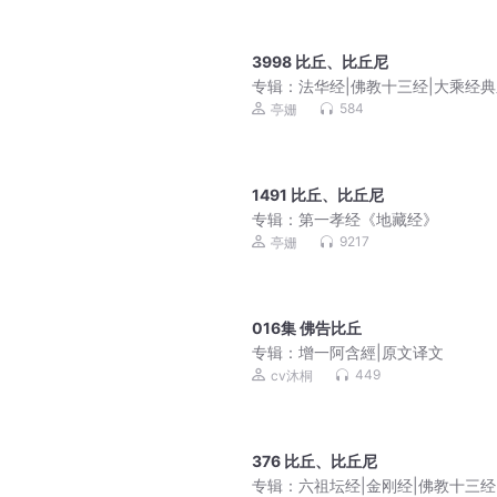
3998 比丘、比丘尼
专辑：
法华经|佛教十三经|大乘经
584
亭姗
1491 比丘、比丘尼
专辑：
第一孝经《地藏经》
9217
亭姗
016集 佛告比丘
专辑：
增一阿含經|原文译文
449
cv沐桐
376 比丘、比丘尼
专辑：
六祖坛经|金刚经|佛教十三经