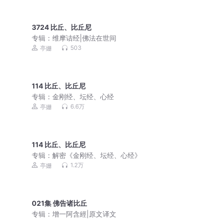
3724 比丘、比丘尼
专辑：
维摩诘经|佛法在世间
503
亭姗
114 比丘、比丘尼
专辑：
金刚经、坛经、心经
6.6万
亭姗
114 比丘、比丘尼
专辑：
解密《金刚经、坛经、心经》
1.2万
亭姗
021集 佛告诸比丘
专辑：
增一阿含經|原文译文