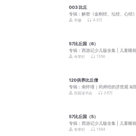
003 比丘
专辑：
解密《金刚经、坛经、心经
4.3万
亭姗
57比丘国（6）
专辑：
西游记少儿版全集 | 儿童睡
事 |孙悟空的故事
1356
奇覃轩
120供养比丘僧
专辑：
南怀瑾｜药师经的济世观 &
2.6万
田园读书会
57比丘国（5）
专辑：
西游记少儿版全集 | 儿童睡
事 |孙悟空的故事
1364
奇覃轩