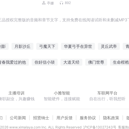
892
亭姗
正品授权完整版的音频和章节文字，支持免费在线阅读试听和未删减MP3
剑影
月影沙丘
弓魔天下
华夏弓手在异世
灵丘武帝
古剑传奇
丘比特之心
弓手传奇
请叫我丘比
弓剑神魔
青春我爱过的他
你好信小琰
大道天经
佛门世尊
生命桎梏
胡同里的女孩之在海岛等你
最强孽妖唐僧
末世之时一枕黄粱
主播培训
小雅智能
车联网平台
兼职副业，兴趣赚钱
智能硬件，连接赋能
自在出行，听我想听
们
公司新闻
招贤纳士
用户反馈
服务协议
隐私政策
2026
www.ximalaya.com lnc. ALL Rights Reserved
沪ICP备13027243号
客服热线