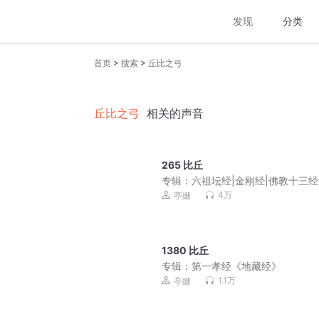
发现
分类
>
>
首页
搜索
丘比之弓
丘比之弓
相关的声音
265 比丘
专辑：
六祖坛经|金刚经|佛教十三经
读
4万
亭姗
1380 比丘
专辑：
第一孝经《地藏经》
1.1万
亭姗