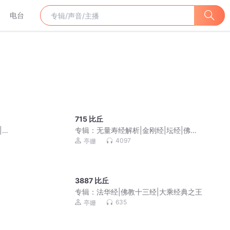
电台
715 比丘
|解
专辑：
无量寿经解析|金刚经|坛经|佛教
十三经
4097
亭姗
3887 比丘
专辑：
法华经|佛教十三经|大乘经典之王
635
亭姗