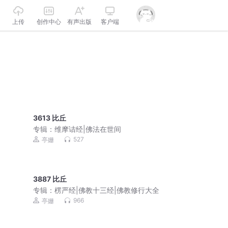
上传
创作中心
有声出版
客户端
3613 比丘
专辑：
维摩诘经|佛法在世间
527
亭姗
3887 比丘
专辑：
楞严经|佛教十三经|佛教修行大全
966
亭姗