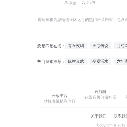
读
2.4万
亭姗
喜马拉雅为您精选丘比之弓的热门声音内容，包含
青丘夜幽
天弓传说
月弓
您是不是在找：
魔弓战记
发丘发丘
武丘
纵横真武
亭观活水
六年
热门搜索推荐：
山海录之惜春词
爱你的我
云剪辑
开放平台
在线音频剪辑神器
对接海量精彩内容
关于我们
联系我
Copyright © 2012-