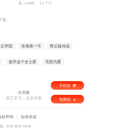
314
cv沐桐
下载。
青丘学院
东海第一弓
青丘狐传说
弓在我手
弓神传说
山丘之上
放开这个女土匪
无恨为爱
冰封王座之寒冰公子
手机端
企业版
员工学习，企业买单
电脑端
版权声明
自律承诺
：400-838-5616