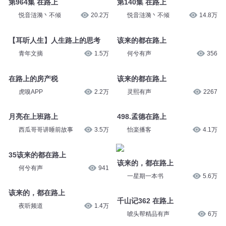
东北数媒
1
拾慧_
2.5万
第964集 在路上
第140集 在路上
悦音涟漪丶不倾
20.2万
悦音涟漪丶不倾
14.8万
【耳听人生】人生路上的思考
该来的都在路上
青年文摘
1.5万
何兮有声
356
在路上的房产税
该来的都在路上
虎嗅APP
2.2万
灵熙有声
2267
月亮在上班路上
498.孟德在路上
西瓜哥哥讲睡前故事
3.5万
怡楽播客
4.1万
35该来的都在路上
该来的，都在路上