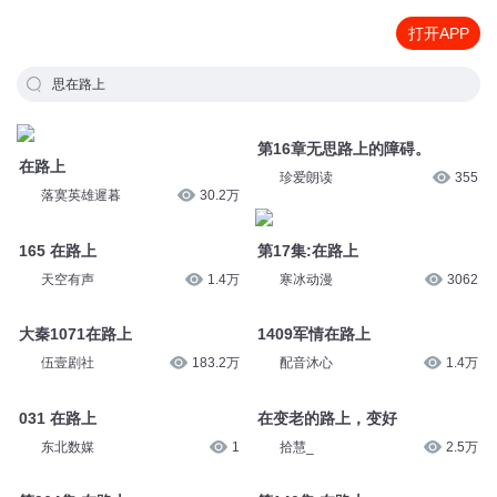
打开APP
思在路上
在路上
第16章无思路上的障碍。
落寞英雄遲暮
30.2万
珍爱朗读
355
165 在路上
第17集:在路上
天空有声
1.4万
寒冰动漫
3062
大秦1071在路上
1409军情在路上
伍壹剧社
183.2万
配音沐心
1.4万
031 在路上
在变老的路上，变好