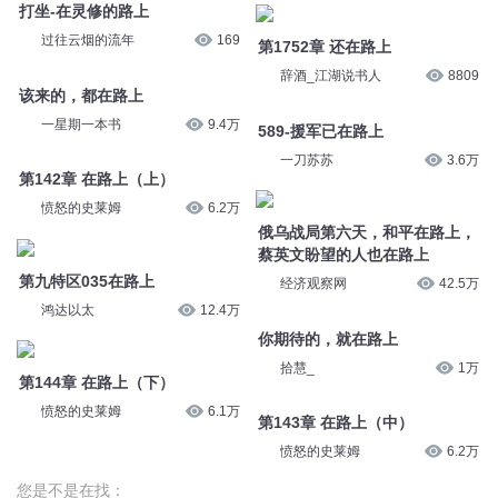
何兮有声
941
一星期一本书
5.6万
该来的，都在路上
千山记362 在路上
夜听频道
1.4万
唬头帮精品有声
6万
打坐-在灵修的路上
第1752章 还在路上
过往云烟的流年
169
辞酒_江湖说书人
8809
该来的，都在路上
589-援军已在路上
一星期一本书
9.4万
一刀苏苏
3.6万
第142章 在路上（上）
俄乌战局第六天，和平在路上，
蔡英文盼望的人也在路上
愤怒的史莱姆
6.2万
经济观察网
42.5万
第九特区035在路上