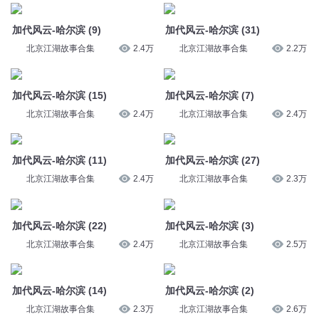
加代风云-哈尔滨 (9)
加代风云-哈尔滨 (31)
北京江湖故事合集
2.4万
北京江湖故事合集
2.2万
加代风云-哈尔滨 (15)
加代风云-哈尔滨 (7)
北京江湖故事合集
2.4万
北京江湖故事合集
2.4万
加代风云-哈尔滨 (11)
加代风云-哈尔滨 (27)
北京江湖故事合集
2.4万
北京江湖故事合集
2.3万
加代风云-哈尔滨 (22)
加代风云-哈尔滨 (3)
北京江湖故事合集
2.4万
北京江湖故事合集
2.5万
加代风云-哈尔滨 (14)
加代风云-哈尔滨 (2)
北京江湖故事合集
2.3万
北京江湖故事合集
2.6万