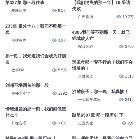
第337集 那一段往事
【我们消失的那一年】19 采访
失败
酷匠听书
9.5万
白夜剧场
19.2万
233集 番外十八：我们不吃那一
套
4305我们等不到那一天，就已
经城破人亡
书耽有声
3.9万
配音沐心
3705
那一刻，我知道我们会成为好朋
友
玩圣母那一套不行的！我们不会
惯着的！
故事FM
5.5万
青烽频道
1313
刘邦不堪回首的那一段
沙雕段子：那一晚，我真惨！
主播宁小宁
2292
一头搞笑咸鱼
2415
情绪爆发的那一刻，我们能做些
什么？
踏星6597章 那一段历史 下
柠檬心理
3.6万
伍壹先生
2万
踏星6596章 那一段历史 上
那一瞬的柔软，是我们治愈自己