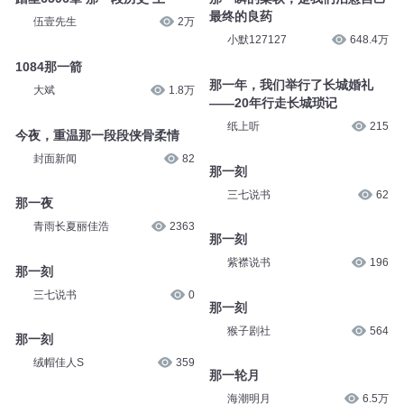
最终的良药
伍壹先生
2万
小默127127
648.4万
1084那一箭
那一年，我们举行了长城婚礼
大斌
1.8万
——20年行走长城琐记
纸上听
215
今夜，重温那一段段侠骨柔情
封面新闻
82
那一刻
三七说书
62
那一夜
青雨长夏丽佳浩
2363
那一刻
紫襟说书
196
那一刻
三七说书
0
那一刻
猴子剧社
564
那一刻
绒帽佳人S
359
那一轮月
海潮明月
6.5万