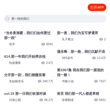
打开APP
那一段的我们
“当冬夜渐暖，我们们如何爱过
那一夜，我们为宝可梦通宵
那一段”
丸子教父
2
张羊
9591
蒲未释：那一路，我们沉默不语
614.那一年我们开始弹吉他
365读书
13.4万
怡楽播客
3.4万
第1067集 我在我们那一届混的
分开那一刻，我们都微笑着
很一般！
灰姑娘音乐
240.7万
书旗小说
7327
vol.15 那一日我们饮酒对谈
前言 我们那一代人都是草根
日谈公园
46.2万
珍爱朗读
5631