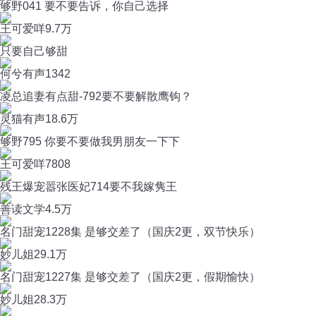
够野041 要不要告诉，你自己选择
王可爱咩
9.7万
只要自己够甜
何兮有声
1342
凌总追妻有点甜-792要不要解散鹰钩？
灵猫有声
18.6万
够野795 你要不要做我男朋友一下下
王可爱咩
7808
残王爆宠嚣张医妃714要不我嫁隽王
善读文学
4.5万
名门甜宠1228集 是够交差了（国庆2更，双节快乐）
妙儿姐
29.1万
名门甜宠1227集 是够交差了（国庆2更，假期愉快）
妙儿姐
28.3万