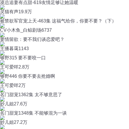
凌总追妻有点甜-619友情足够让她温暖
灵猫有声
19.9万
被禁欲军官宠上天-463集 这福气给你，你要不要？（下）
CV小木鱼_白鲸剧场
6737
妻情留欲：要不我们谈恋爱吧？
主播暮霭
1143
够野315 要不要咬一口
王可爱咩
2.8万
够野446 你要不要去抢婚啊
王可爱咩
2万
名门甜宠1362集 太不够意思了
妙儿姐
27.6万
名门甜宠1348集 不能够混为一谈
妙儿姐
27.2万