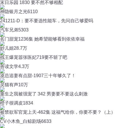
末日乐园 1830 要不然不够相配
神隐银月之光
6110
241211-D：要不要选性能车，先问自己够爱吗
汽车兄弟
5303
名门甜宠1236集 她希望能够看到依依幸福
妙儿姐
28.7万
残王爆宠嚣张医妃719要不斩了吧
善读文学
4.3万
凌总追妻有点甜-1907三十年够久了！
灵猫有声
10万
重生之我被强宠了 342 男妻要不要这么刺激
橙子很调皮
1834
被禁欲军官宠上天-462集 这福气给你，你要不要？（上）
CV小木鱼_白鲸剧场
6633