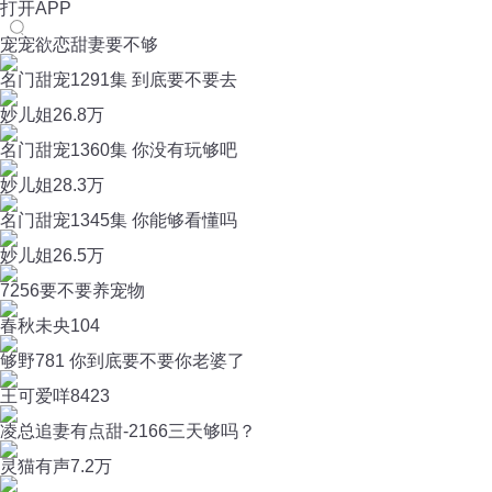
打开APP
宠宠欲恋甜妻要不够
名门甜宠1291集 到底要不要去
妙儿姐
26.8万
名门甜宠1360集 你没有玩够吧
妙儿姐
28.3万
名门甜宠1345集 你能够看懂吗
妙儿姐
26.5万
7256要不要养宠物
春秋未央
104
够野781 你到底要不要你老婆了
王可爱咩
8423
凌总追妻有点甜-2166三天够吗？
灵猫有声
7.2万