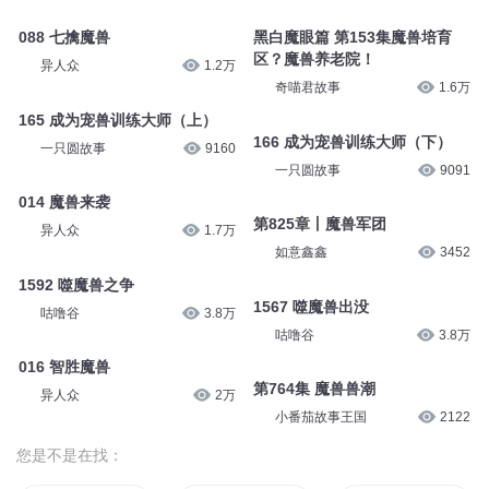
088 七擒魔兽
黑白魔眼篇 第153集魔兽培育
区？魔兽养老院！
异人众
1.2万
奇喵君故事
1.6万
165 成为宠兽训练大师（上）
166 成为宠兽训练大师（下）
一只圆故事
9160
一只圆故事
9091
014 魔兽来袭
第825章丨魔兽军团
异人众
1.7万
如意鑫鑫
3452
1592 噬魔兽之争
1567 噬魔兽出没
咕噜谷
3.8万
咕噜谷
3.8万
016 智胜魔兽
第764集 魔兽兽潮
异人众
2万
小番茄故事王国
2122
您是不是在找：