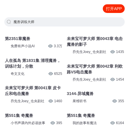
打开APP
魔兽训练大师
第2351章魔兽
未来宝可梦大师 第0043章 电击
魔兽的影子
免费有声小说AI
3.3万
乔先生Joey_仓央剧社
1435
人在孤岛 第1831集 清理魔兽，
训练计划，分散
未来宝可梦大师 第0042章 利欧
路VS电击魔兽
奇文文化
6525
乔先生Joey_仓央剧社
1454
未来宝可梦大师 第0041章 皮卡
丘和电击魔兽
3144-异域魔兽
乔先生Joey_仓央剧社
1460
果维听书
355
第551集 奇魔兽
第551集 奇魔兽
小书声课内外必读故事
395
我的故事有魔法
6164