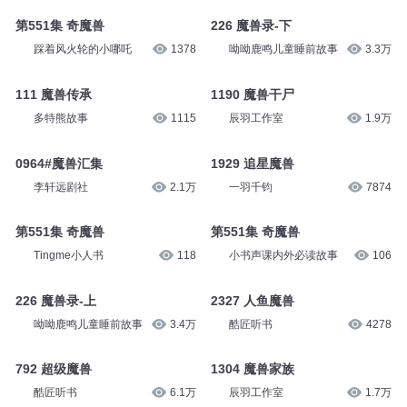
第551集 奇魔兽
226 魔兽录-下
踩着风火轮的小哪吒
1378
呦呦鹿鸣儿童睡前故事
3.3万
111 魔兽传承
1190 魔兽干尸
多特熊故事
1115
辰羽工作室
1.9万
0964#魔兽汇集
1929 追星魔兽
李轩远剧社
2.1万
一羽千钧
7874
第551集 奇魔兽
第551集 奇魔兽
Tingme小人书
118
小书声课内外必读故事
106
226 魔兽录-上
2327 人鱼魔兽
呦呦鹿鸣儿童睡前故事
3.4万
酷匠听书
4278
792 超级魔兽
1304 魔兽家族
酷匠听书
6.1万
辰羽工作室
1.7万