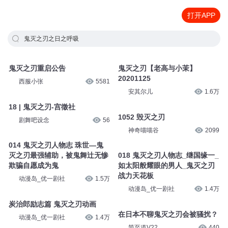
打开APP
鬼灭之刃之日之呼吸
鬼灭之刃重启公告
鬼灭之刃【老高与小茉】
20201125
西服小张
5581
安其尔儿
1.6万
18 | 鬼灭之刃-宫徵社
1052 毁灭之刃
剧舞吧设念
56
神奇喵喵谷
2099
014 鬼灭之刃人物志 珠世—鬼
灭之刃最强辅助，被鬼舞辻无惨
018 鬼灭之刃人物志_继国缘一_
欺骗自愿成为鬼
如太阳般耀眼的男人_鬼灭之刃
战力天花板
动漫岛_优一剧社
1.5万
动漫岛_优一剧社
1.4万
炭治郎励志篇 鬼灭之刃动画
在日本不聊鬼灭之刃会被骚扰？
动漫岛_优一剧社
1.4万
简至道V22
440