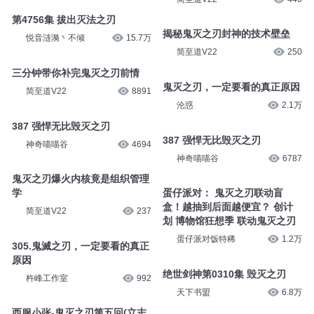
第4756集 拔出灭法之刃
揭秘鬼灭之刃封神的技术壁垒
悦音涟漪丶不倾
15.7万
简至道V22
250
三分钟带你补完鬼灭之刃前情
鬼灭之刃，一定要看的真正原因
简至道V22
8891
沦惑
2.1万
387 强悍无比毁灭之刃
387 强悍无比毁灭之刃
神奇喵喵谷
4694
神奇喵喵谷
6787
鬼灭之刃爆火内核竟是组织管理
学
蛋仔派对： 鬼灭之刃联动盲
盒！越抽到后面越便宜？ 创计
简至道V22
237
划 博物馆狂想季 联动鬼灭之刃
蛋仔派对饭特稀
1.2万
305.鬼滅之刃，一定要看的真正
原因
绝世剑神第0310集 毁灭之刃
杵峰工作室
992
天下书盟
6.8万
西服小张-鬼灭之刃第五回(立志